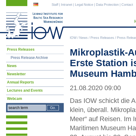
Skip
Skip
Staff
|
Intranet
|
Legal Notice
|
Data Protection
|
Contact
navigation
navigation
IOW
/
News
/
Press Releases
/
Press Relea
Skip
Mikroplastik-A
Press Releases
navigation
Press Release Archive
Erste Station i
News
Museum Hamb
Newsletter
Annual Reports
21.08.2020 09:00
Lectures and Events
Webcam
Das IOW schickt die A
klein, überall. Mikropl
Meer“ auf Reisen. Im I
Maritimen Museum Ha