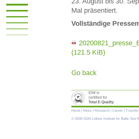
23. August bis 30. Se
Mal präsentiert.
Vollständige Pressem
20200821_presse_E
(121.5 KiB)
Go back
IOW is
certified for
Total E-Quality
Skip
Home
|
News
|
Research
|
Career
|
Transfer
navigation
© 2008-2026 Leibniz Institute for Baltic Se