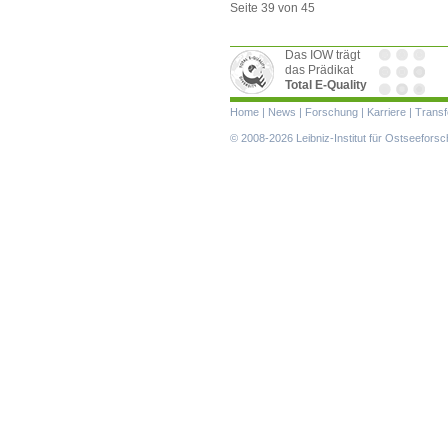
Seite 39 von 45
Das IOW trägt
das Prädikat
Total E-Quality
Navigation
Home
|
News
|
Forschung
|
Karriere
|
Transf
überspringen
© 2008-2026 Leibniz-Institut für Ostseefor