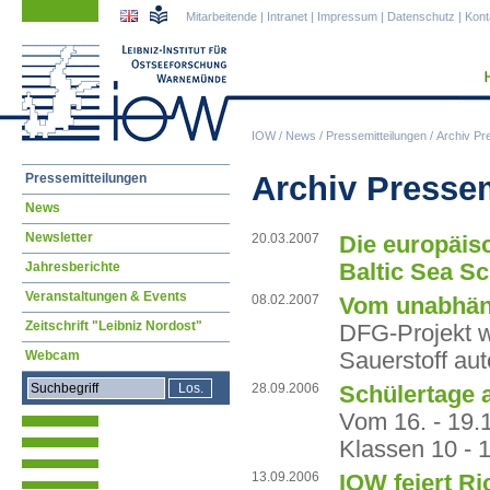
Navigation
Navigation
Mitarbeitende
|
Intranet
|
Impressum
|
Datenschutz
|
Kont
überspringen
überspringen
IOW
/
News
/
Pressemitteilungen
/
Archiv Pr
Navigation
Archiv Presse
Pressemitteilungen
überspringen
News
Newsletter
20.03.2007
Die europäisc
Baltic Sea S
Jahresberichte
Veranstaltungen & Events
08.02.2007
Vom unabhäng
Zeitschrift "Leibniz Nordost"
DFG-Projekt w
Sauerstoff au
Webcam
28.09.2006
Schülertage
Vom 16. - 19.
Klassen 10 - 1
13.09.2006
IOW feiert Ri