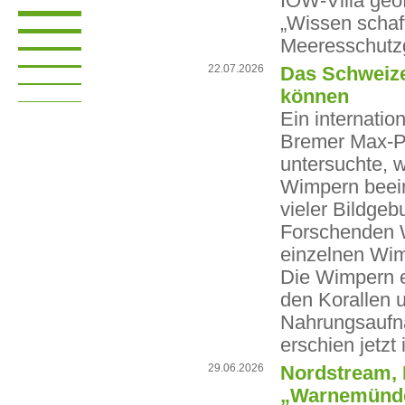
IOW-Villa geöf
„Wissen schaf
Meeresschutzge
22.07.2026
Das Schweize
können
Ein internati
Bremer Max-Pl
untersuchte, w
Wimpern beein
vieler Bildge
Forschenden W
einzelnen Wim
Die Wimpern 
den Korallen 
Nahrungsaufna
erschien jetz
29.06.2026
Nordstream, 
„Warnemünder