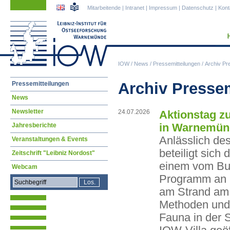
Navigation
Navigation
Mitarbeitende
|
Intranet
|
Impressum
|
Datenschutz
|
Kont
überspringen
überspringen
IOW
/
News
/
Pressemitteilungen
/
Archiv Pr
Navigation
Archiv Presse
Pressemitteilungen
überspringen
News
Newsletter
24.07.2026
Aktionstag z
in Warnemün
Jahresberichte
Anlässlich de
Veranstaltungen & Events
beteiligt sic
Zeitschrift "Leibniz Nordost"
einem vom Bun
Webcam
Programm an 
am Strand am
Methoden und 
Fauna in der S