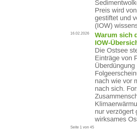
Sedimentwolke
Preis wird vo
gestiftet und
(IOW) wissensc
16.02.2026
Warum sich d
IOW-Übersich
Die Ostsee st
Einträge von 
Überdüngung d
Folgeerschein
nach wie vor 
nach sich. Fo
Zusammenschau,
Klimaerwärmu
nur verzögert 
wirksames Os
Seite 1 von 45