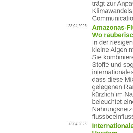
trägt zur An
Klimawandels b
Communication
23.04.2026
Amazonas-Fl
Wo räuberisc
In der riesig
kleine Algen m
Sie kombinier
Stoffe und so
international
dass diese Mi
gelegenen Ran
kürzlich im N
beleuchtet ei
Nahrungsnetz 
flussbeeinflu
13.04.2026
International