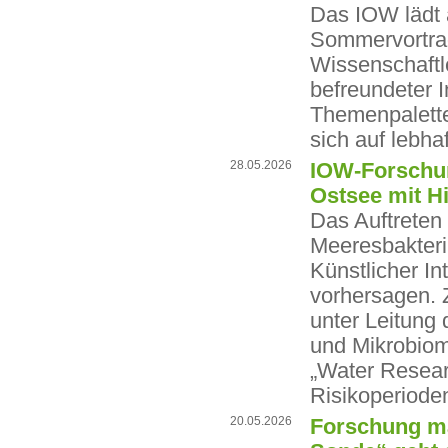
Das IOW lädt 
Sommervortra
Wissenschaftl
befreundeter I
Themenpalette
sich auf lebh
28.05.2026
IOW-Forschun
Ostsee mit Hi
Das Auftreten 
Meeresbakteriu
Künstlicher In
vorhersagen.
unter Leitung 
und Mikrobiom
„Water Researc
Risikoperioden
20.05.2026
Forschung ma