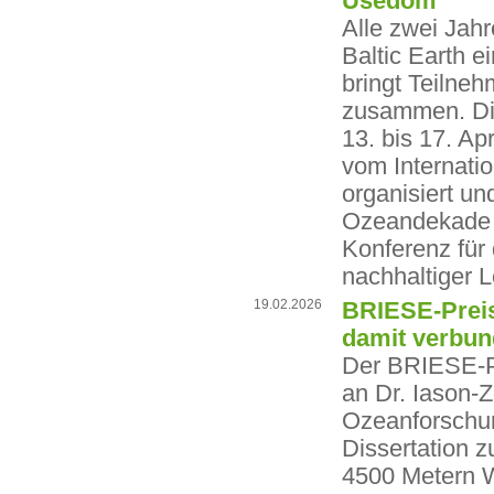
Usedom
Alle zwei Jahr
Baltic Earth 
bringt Teilne
zusammen. Die
13. bis 17. Ap
vom Internati
organisiert und
Ozeandekade a
Konferenz für
nachhaltiger 
19.02.2026
BRIESE-Preis
damit verbun
Der BRIESE-Pr
an Dr. Iason
Ozeanforschun
Dissertation 
4500 Metern 