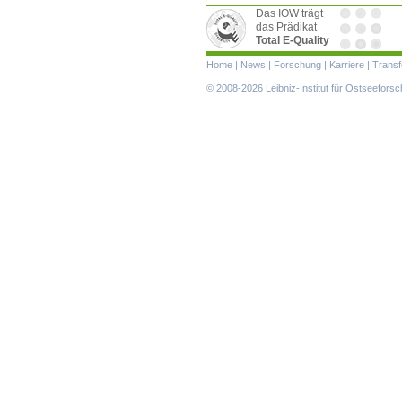
Das IOW trägt
das Prädikat
Total E-Quality
Navigation
Home
|
News
|
Forschung
|
Karriere
|
Transf
überspringen
© 2008-2026 Leibniz-Institut für Ostseefor