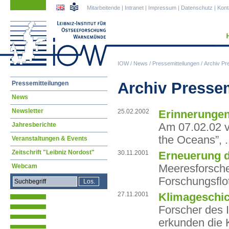
Navigation
Navigation
Mitarbeitende
|
Intranet
|
Impressum
|
Datenschutz
|
Kont
überspringen
überspringen
IOW
/
News
/
Pressemitteilungen
/
Archiv Pr
Navigation
Archiv Presse
Pressemitteilungen
überspringen
News
Newsletter
25.02.2002
Erinnerungen
Am 07.02.02 v
Jahresberichte
the Oceans”, .
Veranstaltungen & Events
Zeitschrift "Leibniz Nordost"
30.11.2001
Erneuerung d
Meeresforsche
Webcam
Forschungsflo
27.11.2001
Klimageschic
Forscher des 
erkunden die 