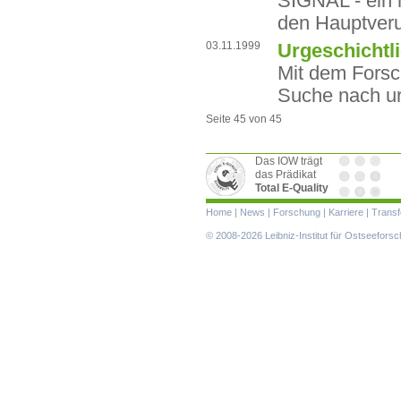
SIGNAL - ein
den Hauptveru
03.11.1999
Urgeschichtl
Mit dem Forsc
Suche nach ur
Seite 45 von 45
Das IOW trägt
das Prädikat
Total E-Quality
Navigation
Home
|
News
|
Forschung
|
Karriere
|
Transf
überspringen
© 2008-2026 Leibniz-Institut für Ostseefor