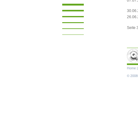
07.07
30.06
26.06
Seite 
Navigat
Home
übersp
© 2008-