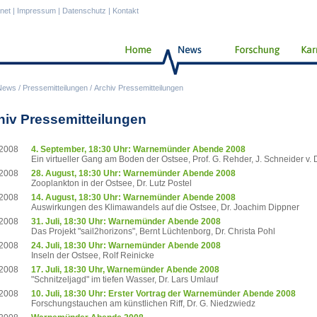
anet
|
Impressum
|
Datenschutz
|
Kontakt
News
/
Pressemitteilungen
/
Archiv Pressemitteilungen
hiv Pressemitteilungen
.2008
4. September, 18:30 Uhr: Warnemünder Abende 2008
Ein virtueller Gang am Boden der Ostsee, Prof. G. Rehder, J. Schneider v.
.2008
28. August, 18:30 Uhr: Warnemünder Abende 2008
Zooplankton in der Ostsee, Dr. Lutz Postel
.2008
14. August, 18:30 Uhr: Warnemünder Abende 2008
Auswirkungen des Klimawandels auf die Ostsee, Dr. Joachim Dippner
.2008
31. Juli, 18:30 Uhr: Warnemünder Abende 2008
Das Projekt "sail2horizons", Bernt Lüchtenborg, Dr. Christa Pohl
.2008
24. Juli, 18:30 Uhr: Warnemünder Abende 2008
Inseln der Ostsee, Rolf Reinicke
.2008
17. Juli, 18:30 Uhr, Warnemünder Abende 2008
"Schnitzeljagd" im tiefen Wasser, Dr. Lars Umlauf
.2008
10. Juli, 18:30 Uhr: Erster Vortrag der Warnemünder Abende 2008
Forschungstauchen am künstlichen Riff, Dr. G. Niedzwiedz