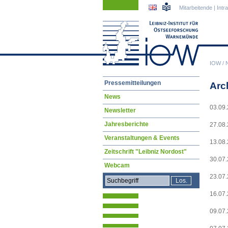
Navigation
Navigation
Mitarbeitende
|
Intr
überspringen
überspringen
IOW
/
Navigation
Pressemitteilungen
Arc
überspringen
News
03.09
Newsletter
Jahresberichte
27.08
Veranstaltungen & Events
13.08
Zeitschrift "Leibniz Nordost"
30.07
Webcam
23.07
16.07
09.07