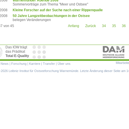
.2008
Warnemünder Abende 2008
Sommervorträge zum Thema "Meer und Ostsee"
.2008
Kleine Forscher auf der Suche nach einer Rippenqualle
.2008
50 Jahre Langzeitbeobachtungen in der Ostsee
belegen Veränderungen
37 von 45
Anfang
Zurück
34
35
36
Das IOW trägt
das Prädikat
Total E-Quality
Mitarbeit
ion
|
News
|
Forschung
|
Karriere
|
Transfer
|
Über uns
ringen
2026 Leibniz-Institut für Ostseeforschung Warnemünde. Letzte Änderung dieser Seite am 1