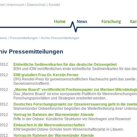
anet
|
Impressum
|
Datenschutz
|
Kontakt
News
/
Pressemitteilungen
/
Archiv Pressemitteilungen
hiv Pressemitteilungen
.2012
Einheitliche Sedimentkarten für das deutsche Ostseegebiet
BSH und IOW veröffentlichen erste einheitliche Sedimentkarten für das d
.2012
IOW gratuliert Frau Dr. Kerstin Perner
DFG Rendel-Preis für geowissenschaftlichen Nachwuchs geht das zweite
Geowissenschaftlerin.
.2012
„Marine Board“ veröffentlicht Positionspapier zur Marinen Mikrobiologi
Das „Marine Board“ ist eine europaweite Plattform für Meeresforschungsins
Forschungsprioritäten und Strategien erarbeitet werden.
.2012
Deutsches Forschungsprojekt zur Ozeanversauerung geht in die zweit
Warnemünder Ostseeforscher begrüßen die Weiterförderung ihrer Unter
.2012
Vortrag im Rahmen der Warnemünder Abende
Riffe in der Ostsee: Künstliche Strukturen vor Nienhagen und Rosenort
.2012
Eintauchen in die Meereswissenschaften
IOW begleitet Ostsee-Schüler beim Wissenschaftscamp in Litauen.
.2012
Vortrag im Rahmen der Warnemünder Abende