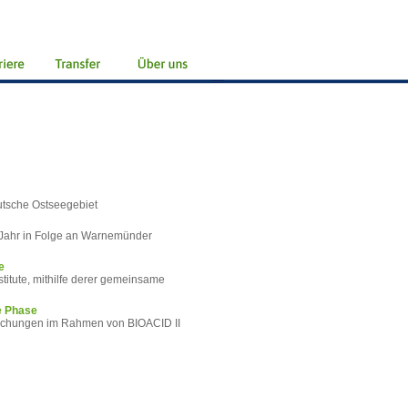
eutsche Ostseegebiet
 Jahr in Folge an Warnemünder
e
titute, mithilfe derer gemeinsame
e Phase
suchungen im Rahmen von BIOACID II