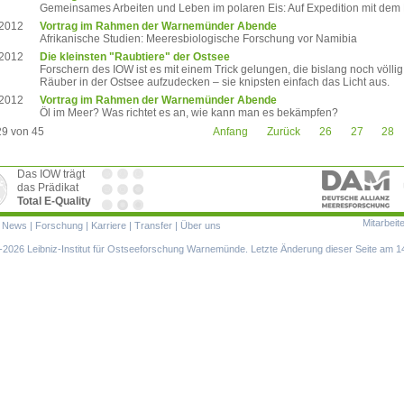
Gemeinsames Arbeiten und Leben im polaren Eis: Auf Expedition mit dem
.2012
Vortrag im Rahmen der Warnemünder Abende
Afrikanische Studien: Meeresbiologische Forschung vor Namibia
.2012
Die kleinsten "Raubtiere" der Ostsee
Forschern des IOW ist es mit einem Trick gelungen, die bislang noch völlig
Räuber in der Ostsee aufzudecken – sie knipsten einfach das Licht aus.
.2012
Vortrag im Rahmen der Warnemünder Abende
Öl im Meer? Was richtet es an, wie kann man es bekämpfen?
29 von 45
Anfang
Zurück
26
27
28
Das IOW trägt
das Prädikat
Total E-Quality
Mitarbeit
ion
|
News
|
Forschung
|
Karriere
|
Transfer
|
Über uns
ringen
2026 Leibniz-Institut für Ostseeforschung Warnemünde. Letzte Änderung dieser Seite am 1