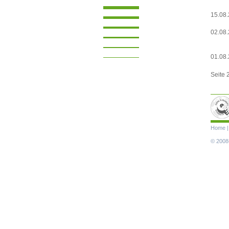
15.08
02.08
01.08
Seite 
Navigat
Home
übersp
© 2008-