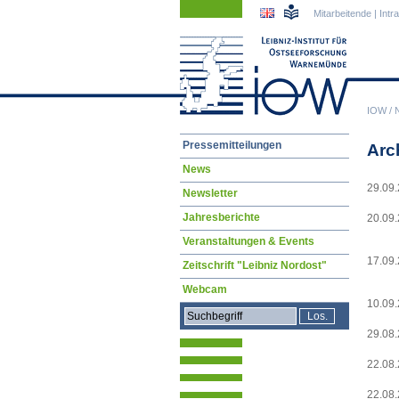
Navigation
Navigation
Mitarbeitende
|
Intr
überspringen
überspringen
IOW
/
Navigation
Pressemitteilungen
Arc
überspringen
News
29.09
Newsletter
Jahresberichte
20.09
Veranstaltungen & Events
17.09
Zeitschrift "Leibniz Nordost"
Webcam
10.09
29.08
22.08
22.08