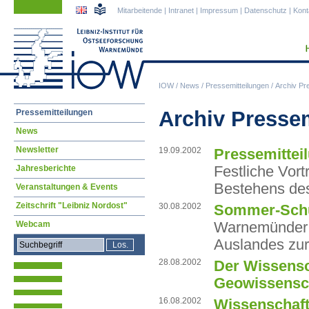
Navigation
Navigation
Mitarbeitende
|
Intranet
|
Impressum
|
Datenschutz
|
Kont
überspringen
überspringen
IOW
/
News
/
Pressemitteilungen
/
Archiv Pr
Navigation
Archiv Presse
Pressemitteilungen
überspringen
News
Newsletter
19.09.2002
Pressemittei
Festliche Vort
Jahresberichte
Bestehens de
Veranstaltungen & Events
Zeitschrift "Leibniz Nordost"
30.08.2002
Sommer-Schu
Warnemünder M
Webcam
Auslandes zu
28.08.2002
Der Wissens
Geowissensc
16.08.2002
Wissenschaf