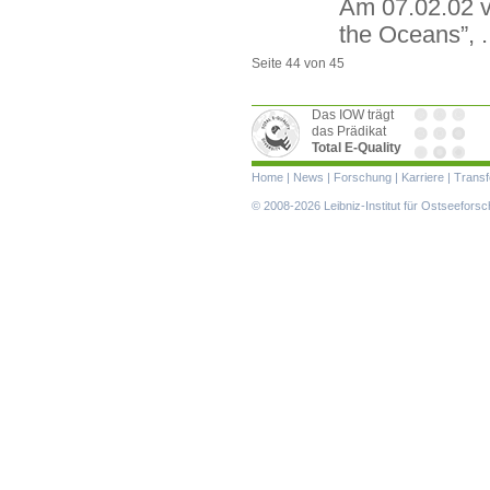
Am 07.02.02 v
the Oceans”, .
Seite 44 von 45
Das IOW trägt
das Prädikat
Total E-Quality
Navigation
Home
|
News
|
Forschung
|
Karriere
|
Transf
überspringen
© 2008-2026 Leibniz-Institut für Ostseefor