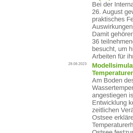
Bei der Inter
26. August ge
praktisches F
Auswirkungen 
Damit gehören
36 teilnehmen
besucht, um hi
Arbeiten für 
28.08.2023
Modellsimula
Temperature
Am Boden des 
Wassertempera
angestiegen i
Entwicklung k
zeitlichen Ve
Ostsee erkläre
Temperaturerh
Ostsee festzu