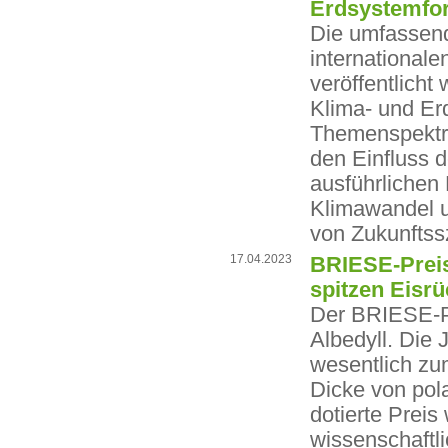
Erdsystemfo
Die umfassend
internationale
veröffentlich
Klima- und E
Themenspektr
den Einfluss 
ausführlichen
Klimawandel u
von Zukunftss
17.04.2023
BRIESE-Preis
spitzen Eisr
Der BRIESE-Pr
Albedyll. Die 
wesentlich zu
Dicke von pol
dotierte Preis
wissenschaftli