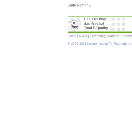
Seite 6 von 45
Das IOW trägt
das Prädikat
Total E-Quality
Navigation
Home
|
News
|
Forschung
|
Karriere
|
Transf
überspringen
© 2008-2026 Leibniz-Institut für Ostseefor