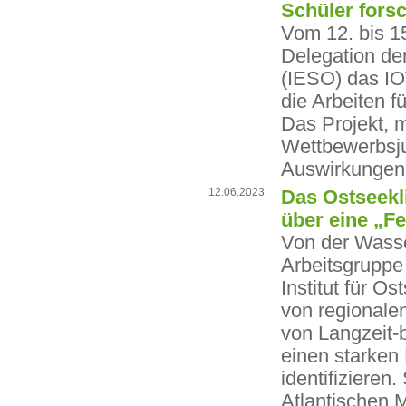
Schüler fors
Vom 12. bis 1
Delegation der
(IESO) das IO
die Arbeiten f
Das Projekt, m
Wettbewerbsju
Auswirkungen 
12.06.2023
Das Ostseekl
über eine „F
Von der Wasse
Arbeitsgruppe
Institut für O
von regionale
von Langzeit-
einen starken
identifizieren
Atlantischen M