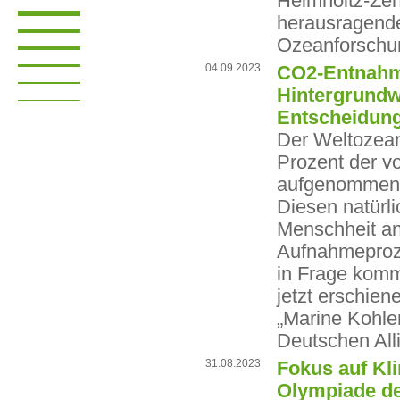
Helmholtz-Zen
herausragende
Ozeanforschun
04.09.2023
CO2-Entnahme
Hintergrundw
Entscheidun
Der Weltozean
Prozent der v
aufgenommen 
Diesen natürl
Menschheit an
Aufnahmeproze
in Frage komme
jetzt erschie
„Marine Kohle
Deutschen All
31.08.2023
Fokus auf Kli
Olympiade de