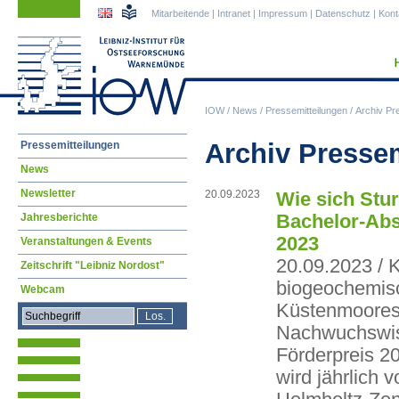
Navigation
Navigation
Mitarbeitende
|
Intranet
|
Impressum
|
Datenschutz
|
Kont
überspringen
überspringen
IOW
/
News
/
Pressemitteilungen
/
Archiv Pr
Navigation
Archiv Presse
Pressemitteilungen
überspringen
News
Newsletter
20.09.2023
Wie sich Stu
Bachelor-Abs
Jahresberichte
2023
Veranstaltungen & Events
20.09.2023 / K
Zeitschrift "Leibniz Nordost"
biogeochemisc
Webcam
Küstenmoores 
Nachwuchswiss
Förderpreis 20
wird jährlich