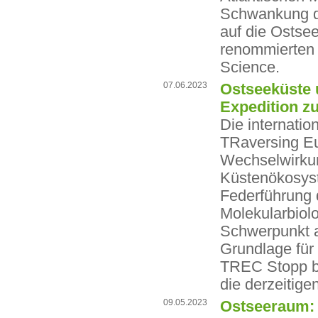
Schwankung de
auf die Ostsee
renommierten 
Science.
07.06.2023
Ostseeküste 
Expedition z
Die internati
TRaversing Eu
Wechselwirkun
Küstenökosyst
Federführung 
Molekularbiol
Schwerpunkt a
Grundlage für
TREC Stopp be
die derzeitige
09.05.2023
Ostseeraum: 