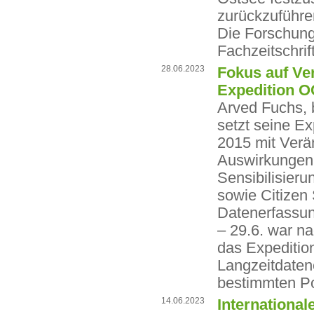
zurückzuführen
Die Forschung
Fachzeitschrif
28.06.2023
Fokus auf Ve
Expedition 
Arved Fuchs, b
setzt seine E
2015 mit Verä
Auswirkungen 
Sensibilisieru
sowie Citizen 
Datenerfassun
– 29.6. war n
das Expeditio
Langzeitdatene
bestimmten Po
14.06.2023
Internationa