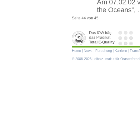
Am 07.02.02 v
the Oceans”, .
Seite 44 von 45
Das IOW trägt
das Prädikat
Total E-Quality
Navigation
Home
|
News
|
Forschung
|
Karriere
|
Transf
überspringen
© 2008-2026 Leibniz-Institut für Ostseefor