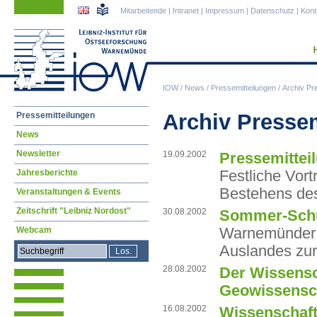
Navigation
Navigation
Mitarbeitende
|
Intranet
|
Impressum
|
Datenschutz
|
Kont
überspringen
überspringen
IOW
/
News
/
Pressemitteilungen
/
Archiv Pr
Navigation
Archiv Presse
Pressemitteilungen
überspringen
News
Newsletter
19.09.2002
Pressemittei
Festliche Vort
Jahresberichte
Bestehens de
Veranstaltungen & Events
Zeitschrift "Leibniz Nordost"
30.08.2002
Sommer-Schu
Warnemünder M
Webcam
Auslandes zu
28.08.2002
Der Wissens
Geowissensc
16.08.2002
Wissenschaf