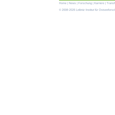
Navigation
Home
|
News
|
Forschung
|
Karriere
|
Transf
überspringen
© 2008-2026 Leibniz-Institut für Ostseefor