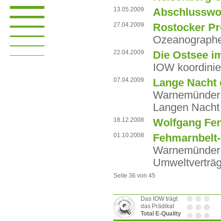
13.05.2009
Abschlusswo
27.04.2009
Rostocker Pr
Ozeanographen
22.04.2009
Die Ostsee i
IOW koordini
07.04.2009
Lange Nacht 
Warnemünder O
Langen Nacht 
18.12.2008
Wolfgang Fen
01.10.2008
Fehmarnbelt
Warnemünder O
Umweltverträg
Seite 36 von 45
Das IOW trägt
das Prädikat
Total E-Quality