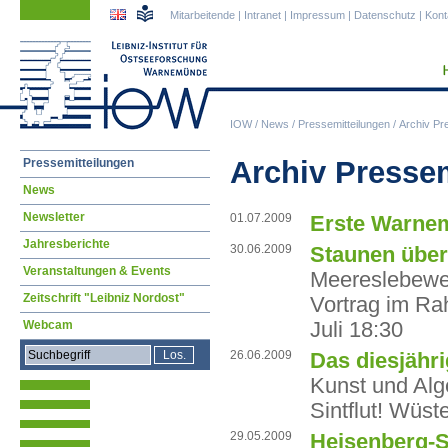
Navigation
Navigation
Mitarbeitende
|
Intranet
|
Impressum
|
Datenschutz
|
Kont
überspringen
überspringen
IOW
/
News
/
Pressemitteilungen
/
Archiv Pr
Navigation
Archiv Presse
Pressemitteilungen
überspringen
News
Newsletter
01.07.2009
Erste Warnem
Jahresberichte
30.06.2009
Staunen über
Veranstaltungen & Events
Meereslebewes
Zeitschrift "Leibniz Nordost"
Vortrag im R
Juli 18:30
Webcam
26.06.2009
Das diesjäh
Kunst und Alg
Sintflut! Wüst
29.05.2009
Heisenberg-S