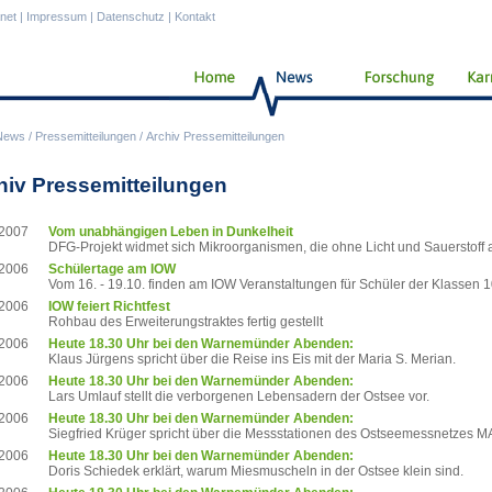
anet
|
Impressum
|
Datenschutz
|
Kontakt
News
/
Pressemitteilungen
/
Archiv Pressemitteilungen
hiv Pressemitteilungen
.2007
Vom unabhängigen Leben in Dunkelheit
DFG-Projekt widmet sich Mikroorganismen, die ohne Licht und Sauerstoff 
.2006
Schülertage am IOW
Vom 16. - 19.10. finden am IOW Veranstaltungen für Schüler der Klassen 10 
.2006
IOW feiert Richtfest
Rohbau des Erweiterungstraktes fertig gestellt
.2006
Heute 18.30 Uhr bei den Warnemünder Abenden:
Klaus Jürgens spricht über die Reise ins Eis mit der Maria S. Merian.
.2006
Heute 18.30 Uhr bei den Warnemünder Abenden:
Lars Umlauf stellt die verborgenen Lebensadern der Ostsee vor.
.2006
Heute 18.30 Uhr bei den Warnemünder Abenden:
Siegfried Krüger spricht über die Messstationen des Ostseemessnetzes 
.2006
Heute 18.30 Uhr bei den Warnemünder Abenden:
Doris Schiedek erklärt, warum Miesmuscheln in der Ostsee klein sind.