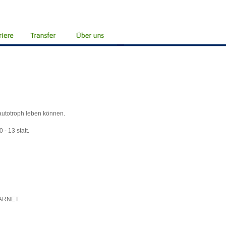
autotroph leben können.
- 13 statt.
MARNET.