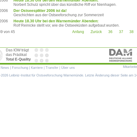
.2006
Heute 18.30 Uhr bei den Warnemünder Abenden:
Norbert Schulz spricht über das künstliche Riff vor Nienhagen.
.2006
Der Ostseesplitter 2006 ist da!
Geschichten aus der Ostseeforschung zur Sommerzeit
.2006
Heute 18.30 Uhr bei den Warnemünder Abenden:
Rolf Reinicke stellt vor, wie die Ostseeküsten aufgebaut wurden.
39 von 45
Anfang
Zurück
36
37
38
Das IOW trägt
das Prädikat
Total E-Quality
Mitarbeit
ion
|
News
|
Forschung
|
Karriere
|
Transfer
|
Über uns
ringen
2026 Leibniz-Institut für Ostseeforschung Warnemünde. Letzte Änderung dieser Seite am 1