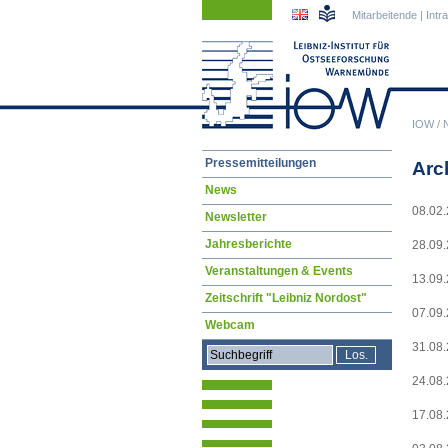
Navigation
Navigation
Mitarbeitende
|
Intr
überspringen
überspringen
IOW
/
Navigation
Pressemitteilungen
Arc
überspringen
News
08.02
Newsletter
Jahresberichte
28.09
Veranstaltungen & Events
13.09
Zeitschrift "Leibniz Nordost"
07.09
Webcam
31.08
24.08
17.08