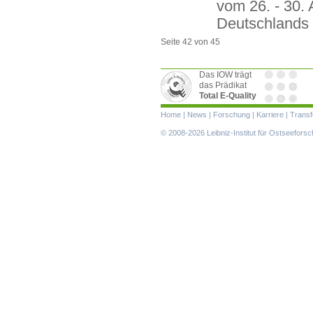
vom 26. - 30.
Deutschlands 
Seite 42 von 45
Das IOW trägt
das Prädikat
Total E-Quality
Navigation
Home
|
News
|
Forschung
|
Karriere
|
Transf
überspringen
© 2008-2026 Leibniz-Institut für Ostseefor