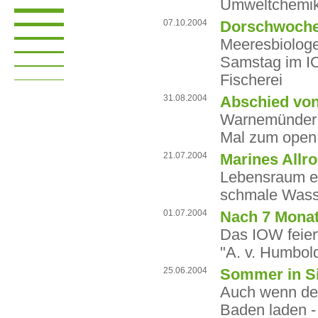
Umweltchemika
07.10.2004
Dorschwoche
Meeresbiolog
Samstag im I
Fischerei
31.08.2004
Abschied vo
Warnemünder 
Mal zum open 
21.07.2004
Marines Allr
Lebensraum ein
schmale Wass
01.07.2004
Nach 7 Mona
Das IOW feier
"A. v. Humbold
25.06.2004
Sommer in S
Auch wenn der
Baden laden -