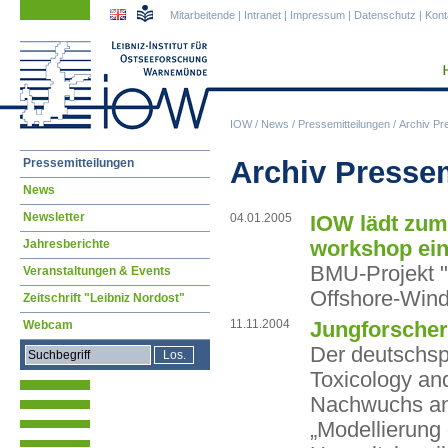
Navigation
Navigation
Mitarbeitende
|
Intranet
|
Impressum
|
Datenschutz
|
Kont
überspringen
überspringen
IOW
/
News
/
Pressemitteilungen
/
Archiv Pr
Navigation
Archiv Presse
Pressemitteilungen
überspringen
News
Newsletter
04.01.2005
IOW lädt zum
workshop ei
Jahresberichte
BMU-Projekt "
Veranstaltungen & Events
Offshore-Wind
Zeitschrift "Leibniz Nordost"
11.11.2004
Jungforscher
Webcam
Der deutschsp
Toxicology and
Nachwuchs an 
„Modellierung