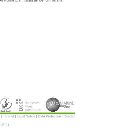
n wurde planmäßig an der Universität
Skip
|
Intranet
|
Legal Notice
|
Data Protection
|
Contact
navigation
-05-21.