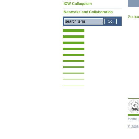
IOW-Colloquium
Networks and Collaboration
Go ba
Skip
Home
navigat
© 2008-