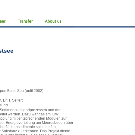
stsee
en Baltic Sea (until 2002)
 Dr. T. Seifert
lsund
n Sedimenttransportprozessen und der
rbeitet werden. Dazu war das am IOW
opplung mit entsprechenden Modulen zur
h der Energieverteilung am Meeresboden über
Oberflächensedimente sollte helfen,
 Substanz zu erkennen. Das Projekt diente