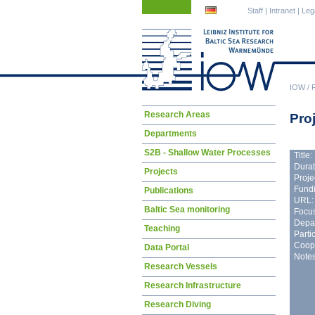
Skip
Skip
Staff
|
Intranet
|
Leg
navigation
navigation
IOW
/
Skip
Research Areas
Pro
navigation
Departments
S2B - Shallow Water Processes
Title:
Durat
Projects
Proje
Fundi
Publications
URL:
Baltic Sea monitoring
Focus
Depa
Teaching
Parti
Coope
Data Portal
Notes
Research Vessels
Research Infrastructure
Research Diving