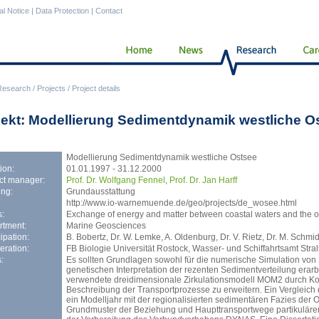
al Notice
|
Data Protection
|
Contact
Research
/
Projects
/
Project details
jekt: Modellierung Sedimentdynamik westliche O
Modellierung Sedimentdynamik westliche Ostsee
ion:
01.01.1997 - 31.12.2000
ct manager:
Prof. Dr. Wolfgang Fennel
,
Prof. Dr. Jan Harff
ng:
Grundausstattung
http://www.io-warnemuende.de/geo/projects/de_wosee.html
:
Exchange of energy and matter between coastal waters and the op
rtment:
Marine Geosciences
cipation:
B. Bobertz, Dr. W. Lemke, A. Oldenburg, Dr. V. Rietz, Dr. M. Schmidt,
ration:
FB Biologie Universität Rostock, Wasser- und Schiffahrtsamt Stra
:
Es sollten Grundlagen sowohl für die numerische Simulation vo
genetischen Interpretation der rezenten Sedimentverteilung era
verwendete dreidimensionale Zirkulationsmodell MOM2 durch K
Beschreibung der Transportprozesse zu erweitern. Ein Vergleic
ein Modelljahr mit der regionalisierten sedimentären Fazies der 
Grundmuster der Beziehung und Haupttransportwege partikulärer