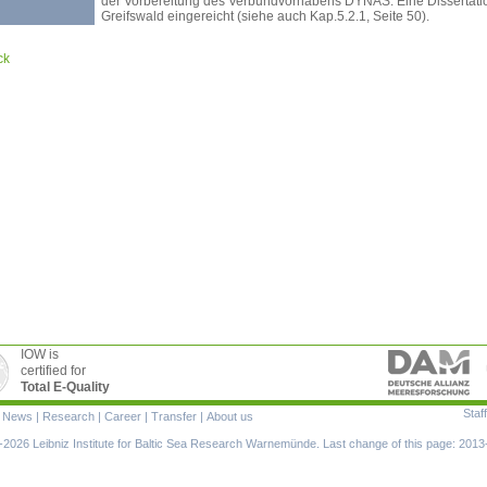
der Vorbereitung des Verbundvorhabens DYNAS. Eine Dissertatio
Greifswald eingereicht (siehe auch Kap.5.2.1, Seite 50).
ck
IOW is
certified for
Total E-Quality
Staff
|
News
|
Research
|
Career
|
Transfer
|
About us
ion
2026 Leibniz Institute for Baltic Sea Research Warnemünde. Last change of this page: 2013