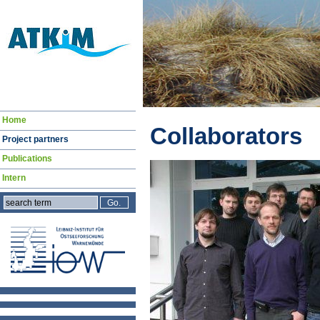
Navigation
Home
überspringen
Collaborators
Project partners
Publications
Intern