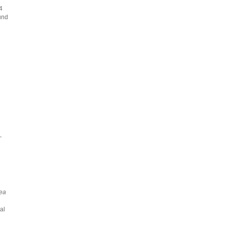
4
und
,
n
nea
al