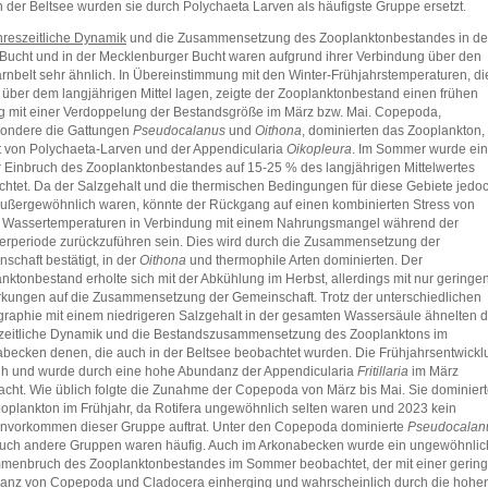
In der Beltsee wurden sie durch Polychaeta Larven als häufigste Gruppe ersetzt.
hreszeitliche Dynamik
und die Zusammensetzung des Zooplanktonbestandes in de
 Bucht und in der Mecklenburger Bucht waren aufgrund ihrer Verbindung über den
nbelt sehr ähnlich. In Übereinstimmung mit den Winter-Frühjahrstemperaturen, di
 über dem langjährigen Mittel lagen, zeigte der Zooplanktonbestand einen frühen
g mit einer Verdoppelung der Bestandsgröße im März bzw. Mai. Copepoda,
sondere die Gattungen
Pseudocalanus
und
Oithona
, dominierten das Zooplankton,
t von Polychaeta-Larven und der Appendicularia
Oikopleura
. Im Sommer wurde ein
r Einbruch des Zooplanktonbestandes auf 15-25 % des langjährigen Mittelwertes
htet. Da der Salzgehalt und die thermischen Bedingungen für diese Gebiete jedo
außergewöhnlich waren, könnte der Rückgang auf einen kombinierten Stress von
 Wassertemperaturen in Verbindung mit einem Nahrungsmangel während der
periode zurückzuführen sein. Dies wird durch die Zusammensetzung der
schaft bestätigt, in der
Oithona
und thermophile Arten dominierten. Der
nktonbestand erholte sich mit der Abkühlung im Herbst, allerdings mit nur geringe
kungen auf die Zusammensetzung der Gemeinschaft. Trotz der unterschiedlichen
raphie mit einem niedrigeren Salzgehalt in der gesamten Wassersäule ähnelten d
zeitliche Dynamik und die Bestandszusammensetzung des Zooplanktons im
becken denen, die auch in der Beltsee beobachtet wurden. Die Frühjahrsentwickl
üh und wurde durch eine hohe Abundanz der Appendicularia
Fritillaria
im März
acht. Wie üblich folgte die Zunahme der Copepoda von März bis Mai. Sie dominier
oplankton im Frühjahr, da Rotifera ungewöhnlich selten waren und 2023 kein
nvorkommen dieser Gruppe auftrat. Unter den Copepoda dominierte
Pseudocalan
uch andere Gruppen waren häufig. Auch im Arkonabecken wurde ein ungewöhnlic
enbruch des Zooplanktonbestandes im Sommer beobachtet, der mit einer gerin
anz von Copepoda und Cladocera einherging und wahrscheinlich durch die hohe