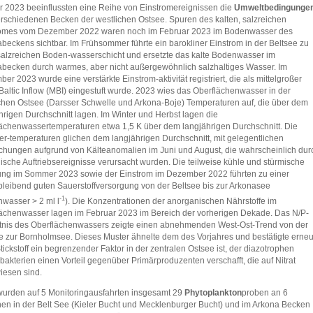
r 2023 beeinflussten eine Reihe von Einstromereignissen die
Umweltbedingunge
rschiedenen Becken der westlichen Ostsee. Spuren des kalten, salzreichen
romes vom Dezember 2022 waren noch im Februar 2023 im Bodenwasser des
beckens sichtbar. Im Frühsommer führte ein barokliner Einstrom in der Beltsee zu
salzreichen Boden-wasserschicht und ersetzte das kalte Bodenwasser im
becken durch warmes, aber nicht außergewöhnlich salzhaltiges Wasser. Im
er 2023 wurde eine verstärkte Einstrom-aktivität registriert, die als mittelgroßer
Baltic Inflow (MBI) eingestuft wurde. 2023 wies das Oberflächenwasser in der
chen Ostsee (Darsser Schwelle und Arkona-Boje) Temperaturen auf, die über dem
hrigen Durchschnitt lagen. Im Winter und Herbst lagen die
ächenwassertemperaturen etwa 1,5 K über dem langjährigen Durchschnitt. Die
-temperaturen glichen dem langjährigen Durchschnitt, mit gelegentlichen
hungen aufgrund von Kälteanomalien im Juni und August, die wahrscheinlich dur
ische Auftriebsereignisse verursacht wurden. Die teilweise kühle und stürmische
ung im Sommer 2023 sowie der Einstrom im Dezember 2022 führten zu einer
bleibend guten Sauerstoffversorgung von der Beltsee bis zur Arkonasee
-1
wasser > 2 ml l
). Die Konzentrationen der anorganischen Nährstoffe im
ächenwasser lagen im Februar 2023 im Bereich der vorherigen Dekade. Das N/P-
tnis des Oberflächenwassers zeigte einen abnehmenden West-Ost-Trend von der
e zur Bornholmsee. Dieses Muster ähnelte dem des Vorjahres und bestätigte erneu
tickstoff ein begrenzender Faktor in der zentralen Ostsee ist, der diazotrophen
akterien einen Vorteil gegenüber Primärproduzenten verschafft, die auf Nitrat
esen sind.
urden auf 5 Monitoringausfahrten insgesamt 29
Phytoplankton
proben an 6
nen in der Belt See (Kieler Bucht und Mecklenburger Bucht) und im Arkona Becken