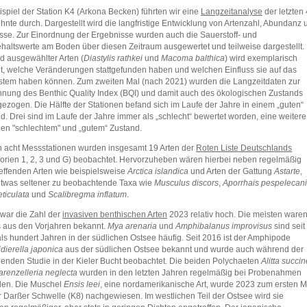
spiel der Station K4 (Arkona Becken) führten wir eine
Langzeitanalyse
der letzten 
hnte durch. Dargestellt wird die langfristige Entwicklung von Artenzahl, Abundanz 
se. Zur Einordnung der Ergebnisse wurden auch die Sauerstoff- und
haltswerte am Boden über diesen Zeitraum ausgewertet und teilweise dargestellt.
 ausgewählter Arten (
Diastylis rathkei
und
Macoma balthica
) wird exemplarisch
t, welche Veränderungen stattgefunden haben und welchen Einfluss sie auf das
tem haben können. Zum zweiten Mal (nach 2021) wurden die Langzeitdaten zur
nung des Benthic Quality Index (BQI) und damit auch des ökologischen Zustands
ezogen. Die Hälfte der Stationen befand sich im Laufe der Jahre in einem „guten“
d. Drei sind im Laufe der Jahre immer als „schlecht“ bewertet worden, eine weitere
en "schlechtem" und „gutem“ Zustand.
 acht Messstationen wurden insgesamt 19 Arten der
Roten Liste Deutschlands
orien 1, 2, 3 und G) beobachtet. Hervorzuheben wären hierbei neben regelmäßig
effenden Arten wie beispielsweise
Arctica islandica
und Arten der Gattung
Astarte
,
twas seltener zu beobachtende Taxa wie
Musculus discors
,
Aporrhais pespelecani
reticulata
und
Scalibregma inflatum
.
 war die Zahl der
invasiven benthischen Arten
2023 relativ hoch. Die meisten ware
s aus den Vorjahren bekannt.
Mya arenaria
und
Amphibalanus improvisus
sind seit
ls hundert Jahren in der südlichen Ostsee häufig. Seit 2016 ist der Amphipode
dierella japonica
aus der südlichen Ostsee bekannt und wurde auch während der
genden Studie in der Kieler Bucht beobachtet. Die beiden Polychaeten
Alitta succi
renzelleria neglecta
wurden in den letzten Jahren regelmäßig bei Probenahmen
den. Die Muschel
Ensis leei
, eine nordamerikanische Art, wurde 2023 zum ersten M
r Darßer Schwelle (K8) nachgewiesen. Im westlichen Teil der Ostsee wird sie