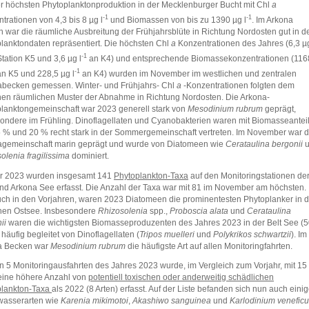
er höchsten Phytoplanktonproduktion in der Mecklenburger Bucht mit Chl
a
-1
-1
trationen von 4,3 bis 8 µg l
und Biomassen von bis zu 1390 µg l
. Im Arkona
 war die räumliche Ausbreitung der Frühjahrsblüte in Richtung Nordosten gut in d
lanktondaten repräsentiert. Die höchsten Chl
a
Konzentrationen des Jahres (6,3 µ
‑1
tation K5 und 3,6 µg l
an K4) und entsprechende Biomassekonzentrationen (116
-1
n K5 und 228,5 µg l
an K4) wurden im November im westlichen und zentralen
becken gemessen. Winter- und Frühjahrs- Chl
a
-Konzentrationen folgten dem
hen räumlichen Muster der Abnahme in Richtung Nordosten. Die Arkona-
lanktongemeinschaft war 2023 generell stark von
Mesodinium rubrum
geprägt,
ondere im Frühling. Dinoflagellaten und Cyanobakterien waren mit Biomasseantei
 % und 20 % recht stark in der Sommergemeinschaft vertreten. Im November war d
agemeinschaft marin geprägt und wurde von Diatomeen wie
Cerataulina bergonii
olenia fragilissima
dominiert.
hr 2023 wurden insgesamt 141
Phytoplankton-Taxa
auf den Monitoringstationen de
und Arkona See erfasst. Die Anzahl der Taxa war mit 81 im November am höchsten.
ch in den Vorjahren, waren 2023 Diatomeen die prominentesten Phytoplanker in d
hen Ostsee. Insbesondere
Rhizosolenia
spp.,
Proboscia alata
und
Cerataulina
ii
waren die wichtigsten Biomasseproduzenten des Jahres 2023 in der Belt See (5
 häufig begleitet von Dinoflagellaten (
Tripos muelleri
und
Polykrikos schwartzii
). Im
a Becken war
Mesodinium rubrum
die häufigste Art auf allen Monitoringfahrten.
n 5 Monitoringausfahrten des Jahres 2023 wurde, im Vergleich zum Vorjahr, mit 15
eine höhere Anzahl von
potentiell toxischen oder anderweitig schädlichen
plankton-Taxa
als 2022 (8 Arten) erfasst. Auf der Liste befanden sich nun auch eini
asserarten wie
Karenia mikimotoi
,
Akashiwo sanguinea
und
Karlodinium venefic