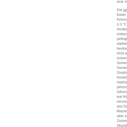
sind. 
Die
ja
Kieler
Fehmar
2-3 °C
Anstie
insbe
gefolg
starke
beobac
nicht 
hohen
Sommer
Gemein
Zoopla
Auswir
Hydrog
jahres
Arkona
war fr
verurs
das Zo
Masse
aber a
Zusamm
Abund