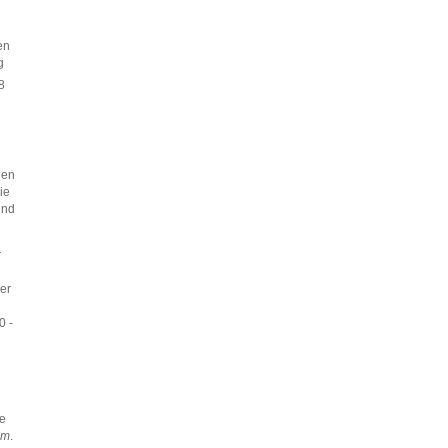
en
g
8
len
ie
und
r
er
0 -
ge
um
.