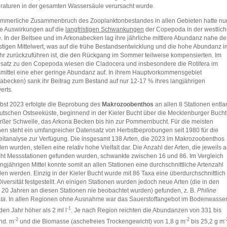
aturen in der gesamten Wassersäule verursacht wurde.
mmerliche Zusammenbruch des Zooplanktonbestandes in allen Gebieten hatte nu
e Auswirkungen auf die
langfristigen Schwankungen
der Copepoda in der westlic
. In der Beltsee und im Arkonabecken lag ihre jährliche mittlere Abundanz nahe d
istigen Mittelwert, was auf die frühe Bestandsentwicklung und die hohe Abundanz i
hr zurückzuführen ist, die den Rückgang im Sommer teilweise kompensierten. Im
atz zu den Copepoda wiesen die Cladocera und insbesondere die Rotifera im
mittel eine eher geringe Abundanz auf. In ihrem Hauptvorkommensgebiet
abecken) sank ihr Beitrag zum Bestand auf nur 12-17 % ihres langjährigen
erts.
bst 2023 erfolgte die Beprobung des
Makrozoobenthos
an allen 8 Stationen entla
utschen Ostseeküste, beginnend in der Kieler Bucht über die Mecklenburger Bucht
rßer Schwelle, das Arkona Becken bis hin zur Pommernbucht. Für die meisten
nen steht ein umfangreicher Datensatz von Herbstbeprobungen seit 1980 für die
itanalyse zur Verfügung. Die insgesamt 138 Arten, die 2023 im Makrozoobenthos
en wurden, stellen eine relativ hohe Vielfalt dar. Die Anzahl der Arten, die jeweils 
ht Messstationen gefunden wurden, schwankte zwischen 16 und 86. Im Vergleich
ngjährigen Mittel konnte somit an allen Stationen eine durchschnittliche Artenzahl
en werden. Einzig in der Kieler Bucht wurde mit 86 Taxa eine überdurchschnittlich
iversität festgestellt. An einigen Stationen wurden jedoch neue Arten (die in den
n 20 Jahren an diesen Stationen nie beobachtet wurden) gefunden, z. B.
Philine
ta
. In allen Regionen ohne Ausnahme war das Sauerstoffangebot im Bodenwasser
‑1
den Jahr höher als 2 ml l
. Je nach Region reichten die Abundanzen von 331 bis
-2
-2
-
nd. m
und die Biomasse (aschefreies Trockengewicht) von 1,8 g m
bis 25,2 g m