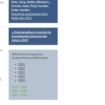
Dutz, Jörg
; Zettler, Michael L.,
n
in
Kremp,
Anke
;
Paul, Carolin;
Kube, Sandra
:
Biological assessment of the
Baltic Sea 2023
» Hydrographisch-chemische
Zustandseinschätzung des
Jahres 2023
ch
Jährliche biologische
Zustandseinschätzungen
2024
2023
2022
2021
t,
2020
2010 - 2019
2000 - 2009
2019
1997 - 1999
2018
2009
2017
2008
1999