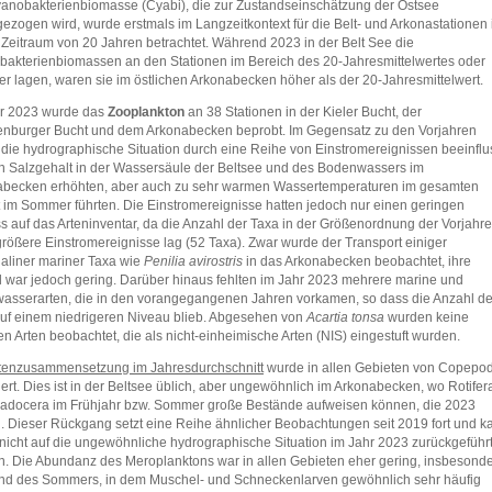
anobakterienbiomasse (Cyabi), die zur Zustandseinschätzung der Ostsee
ezogen wird, wurde erstmals im Langzeitkontext für die Belt- und Arkonastationen 
Zeitraum von 20 Jahren betrachtet. Während 2023 in der Belt See die
akterienbiomassen an den Stationen im Bereich des 20-Jahresmittelwertes oder
er lagen, waren sie im östlichen Arkonabecken höher als der 20-Jahresmittelwert.
hr 2023 wurde das
Zooplankton
an 38 Stationen in der Kieler Bucht, der
nburger Bucht und dem Arkonabecken beprobt. Im Gegensatz zu den Vorjahren
die hydrographische Situation durch eine Reihe von Einstromereignissen beeinflus
n Salzgehalt in der Wassersäule der Beltsee und des Bodenwassers im
abecken erhöhten, aber auch zu sehr warmen Wassertemperaturen im gesamten
 im Sommer führten. Die Einstromereignisse hatten jedoch nur einen geringen
ss auf das Arteninventar, da die Anzahl der Taxa in der Größenordnung der Vorjahre
rößere Einstromereignisse lag (52 Taxa). Zwar wurde der Transport einiger
aliner mariner Taxa wie
Penilia avirostris
in das Arkonabecken beobachtet, ihre
 war jedoch gering. Darüber hinaus fehlten im Jahr 2023 mehrere marine und
asserarten, die in den vorangegangenen Jahren vorkamen, so dass die Anzahl de
uf einem niedrigeren Niveau blieb. Abgesehen von
Acartia tonsa
wurden keine
en Arten beobachtet, die als nicht-einheimische Arten (NIS) eingestuft wurden.
tenzusammensetzung im Jahresdurchschnitt
wurde in allen Gebieten von Copepo
ert. Dies ist in der Beltsee üblich, aber ungewöhnlich im Arkonabecken, wo Rotifer
adocera im Frühjahr bzw. Sommer große Bestände aufweisen können, die 2023
n. Dieser Rückgang setzt eine Reihe ähnlicher Beobachtungen seit 2019 fort und k
nicht auf die ungewöhnliche hydrographische Situation im Jahr 2023 zurückgeführ
. Die Abundanz des Meroplanktons war in allen Gebieten eher gering, insbesond
d des Sommers, in dem Muschel- und Schneckenlarven gewöhnlich sehr häufig