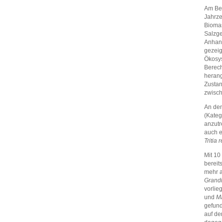
Am Bei
Jahrze
Biomas
Salzge
Anhand
gezeig
Ökosys
Berech
herang
Zustan
zwisch
An den
(Kateg
anzutr
auch e
Tritia 
Mit 10
bereit
mehr a
Grandi
vorlie
und
Ma
gefun
auf de