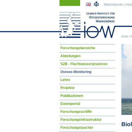
Navigation
Navigation
Mitarbeitende
|
Intr
überspringen
überspringen
IOW
/
Navigation
Forschungsbereiche
überspringen
Abteilungen
S2B - Flachwasserprozesse
Ostsee-Monitoring
Lehre
Projekte
Publikationen
Datenportal
Forschungsschiffe
Forschungsinfrastruktur
Bio
Forschungstaucher