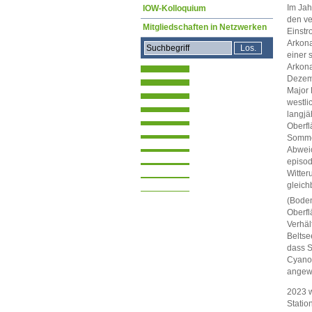
Im Jah
IOW-Kolloquium
den ve
Mitgliedschaften in Netzwerken
Einst
Arkona
einer 
Arkona
Dezemb
Major 
westli
langjä
Oberfl
Sommer
Abweic
episod
Witter
gleich
(Boden
Oberfl
Verhäl
Beltse
dass S
Cyanob
angewi
2023 w
Statio