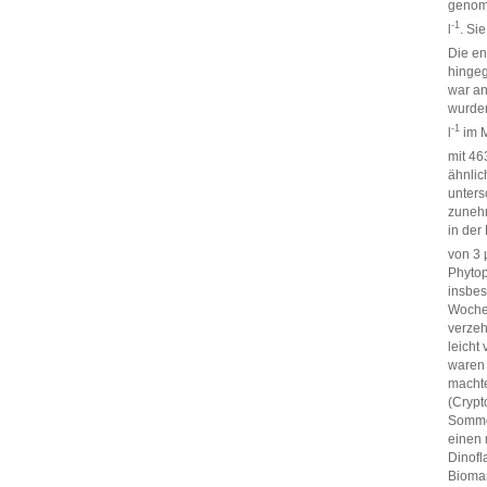
genomm
-1
l
. Si
Die en
hingeg
war an
wurden
-1
l
im M
mit 46
ähnlic
unters
zunehm
in der
von 3 
Phytop
insbe
Wochen
verzeh
leicht
waren 
macht
(Crypt
Sommer
einen 
Dinofl
Biomas