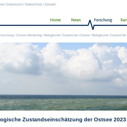
anet
|
Impressum
|
Datenschutz
|
Kontakt
Forschung
/
Ostsee-Monitoring
/
Biologischer Zustand der Ostsee
/
Biologischer Zustand de
logische Zustandseinschätzung der Ostsee 2023