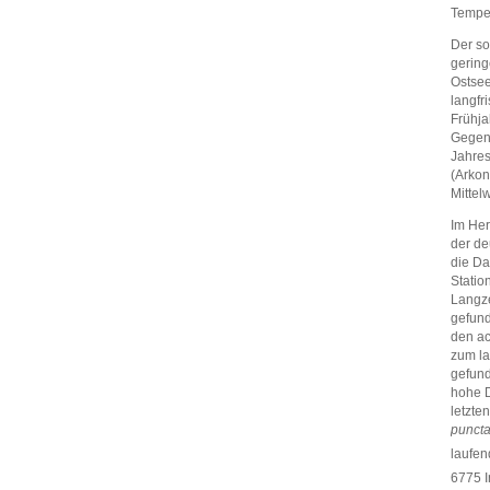
Temper
Der so
gering
Ostsee
langfr
Frühja
Gegens
Jahres
(Arkon
Mittelw
Im Her
der de
die Da
Statio
Langze
gefund
den ac
zum la
gefund
hohe D
letzte
puncta
laufen
6775 I