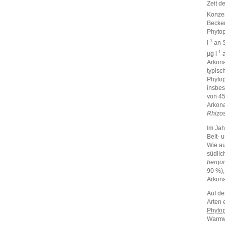
Zeit d
Konzen
Becken
Phytop
‑1
l
an S
-1
µg l
a
Arkona
typisc
Phytop
insbes
von 45
Arkon
Rhizos
Im Ja
Belt- 
Wie au
südlic
bergon
90 %),
Arkon
Auf de
Arten 
Phyto
Warmw