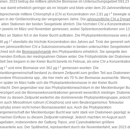
en. 2023 betrug die mittlere jährliche Biomasse im Untersuchungsgebiet 593,23
e war damit erheblich geringer als im Vorjahr und blieb unter dem 20-Jahresmittelwe
-1
tsprechende mittlere Chlorophyll
a
(Chl
a
)
Konzentration von 2,81 µg l
bewegte s
en in der Größenordnung der vergangenen Jahre. Die
jahreszeitliche Chl
a
Dynam
 allen Stationen der beiden Seegebiete ähnlich. Die höchsten Chl
a
Konzentration
 jeweils im März und November gemessen, wobei Spitzenkonzentrationen von 13
ärz an Station N3 in der Kieler Bucht auftraten. Die Phytoplanktonbiomasse wies d
‑1
36 µg l
ebenfalls die höchste Konzentration des Jahres auf. Trotz der generell seh
hen jahreszeitlichen Chl
a
Sukzessionsmuster in beiden untersuchten Seegebiete
chied sich die
Biomassedynamik
des Phytopanktons erheblich. Sie spiegelte den
enden Einfluss der niedrigsalinen Ostsee wider. Die Frühjahrsblüte der Diatome
 Belt See begann in der Kieler Bucht bereits im Februar, als eine Chl
a
Konzentratio
-1
-1
µg l
und eine Biomasse von 362 µg l
gemessen wurden. Die
lanktongemeinschaft bestand zu diesem Zeitpunkt zum großen Teil aus Diatomeen
sondere
Rhizosolenia
spp., die hier mehr als 70 % der Biomasse ausmachte. Weni
 später im März hatte sich die Phytoplanktonbiomasse in der Kieler Bucht
nfacht. Dem gegenüber war das Phytoplanktonwachstum in der Mecklenburger Bu
 verzögert und die Biomassekonzentrationen generell wesentlich niedriger. Diatom
hier zu diesem Zeitpunkt weiterhin die dominierende Phytoplanktongruppe, jedoc
en auch
Mesodinium rubrum
(Ciliophora) und sein Beuteorganismus
Teleaulax
ophyta) einen recht hohen Biomasseanteil aus. Auch die Phytoplankton
gemeinschaft der Mecklenburger Bucht war sehr stark von Diatomeen geprägt, 
marinen Einfluss zu diesem Zeitpunkt nahelegt. Jedoch machten im August auch
agellaten, insbesondere der Gattung
Tripos
, und Cyanobakterien größere
seanteile aus. Der Spätherbst, repräsentiert durch die Novemberfahrt, war 2023 d