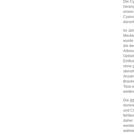
Die Cy
herang
einem 
Cyanob
darunt
Im Ja
Meckle
wurde 
die de
Arkon
Gebiet
Einflu
ohne g
stenoh
Anzahl
Brackw
Taxa a
weiter
Die
Ar
domini
und Cl
fehlte
daher 
werden
währen