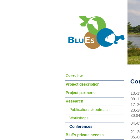
Skip
Overview
navigation
Co
Project description
Project partners
13.-1
09.-1
Research
17.-2
Publications & outreach
23.-2
30.04
Workshops
04.-0
Conferences
21.-2
BluEs private access
05.-0