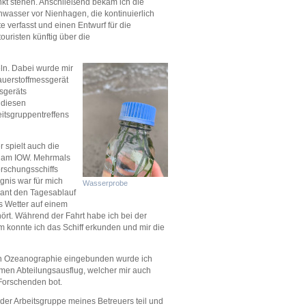
nkt stehen. Anschließend bekam ich die
hwasser vor Nienhagen, die kontinuierlich
e verfasst und einen Entwurf für die
ouristen künftig über die
eln. Dabei wurde mir
auerstoffmessgerät
sgeräts
 diesen
eitsgruppentreffens
spielt auch die
g am IOW. Mehrmals
orschungsschiffs
nis war für mich
Wasserprobe
sant den Tagesablauf
s Wetter auf einem
hört. Während der Fahrt habe ich bei der
konnte ich das Schiff erkunden und mir die
hen Ozeanographie eingebunden wurde ich
en Abteilungsausflug, welcher mir auch
Forschenden bot.
er Arbeitsgruppe meines Betreuers teil und