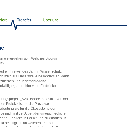
ie
nun weitergehen soll. Welches Studium
en?
f ein Freiwilliges Jahr in Wissenschaft,
ach mich als Einsatzstelle besonders an, denn
enzulernen und in verschiedene
willigenjahres hier viele Eindrücke
chungsprojekt „S2B“ (shore to basin – von der
des Projekts ist es, die Prozesse in
edeutung sie für die Ökosysteme der
ce mich mit der Arbeit der unterschiedlichen
ene Einblicke in Forschung zu erhalten. In
t beteiligt ist, an welchen Themen