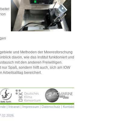
beitet
thon
ngen
mengebiete und Methoden der Meeresforschung
lick davon, wie das Institut funktioniert und
stausch mit den anderen Freiwilligen.
t nur Spaß, sondern hilft auch, sich am IOW
 Arbeitsalltag bereichert.
Navigation
ende
|
Intranet
|
Impressum
|
Datenschutz
|
Kontakt
überspringen
7.02.2026.