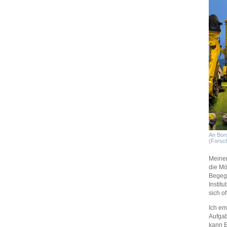
An Bor
(Forsc
Meiner
die Mö
Begegn
Instit
sich o
Ich em
Aufgab
kann 