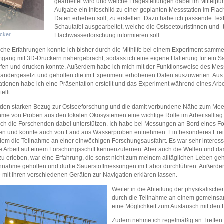
gearbeitet wird und welche Fragestellungen dabei im Mittelpu
Aufgabe ein Infoschild zu einer geplanten Messstation im Flac
Daten erheben soll, zu erstellen. Dazu habe ich passende Text
Schautafel ausgearbeitet, welche die Ostseetouristinnen und -t
cker
Flachwasserforschung informieren soll.
sche Erfahrungen konnte ich bisher durch die Mithilfe bei einem Experiment samm
gang mit 3D-Druckern nähergebracht, sodass ich eine eigene Halterung für ein S
fen und drucken konnte. Außerdem habe ich mich mit der Funktionsweise des Mes
andergesetzt und geholfen die im Experiment erhobenen Daten auszuwerten. Aus
ationen habe ich eine Präsentation erstellt und das Experiment während eines Arb
ellt.
den starken Bezug zur Ostseeforschung und die damit verbundene Nähe zum Meer 
me von Proben aus den lokalen Ökosystemen eine wichtige Rolle im Arbeitsallta
 ich die Forschenden dabei unterstützen. Ich habe bei Messungen an Bord eines F
en und konnte auch von Land aus Wasserproben entnehmen. Ein besonderes Ereig
em die Teilnahme an einer einwöchigen Forschungsausfahrt. Es war sehr interes
e Arbeit auf einem Forschungsschiff kennenzulernen. Aber auch die Wellen und da
 zu erleben, war eine Erfahrung, die sonst nicht zum meinem alltäglichen Leben ge
nahme geholfen und durfte Sauerstoffmessungen im Labor durchführen. Außerdem 
 mit ihren verschiedenen Geräten zur Navigation erklären lassen.
Weiter in die Abteilung der physikalisc
durch die Teilnahme an einem gemeinsam
eine Möglichkeit zum Austausch mit den 
Zudem nehme ich regelmäßig an Treffen d