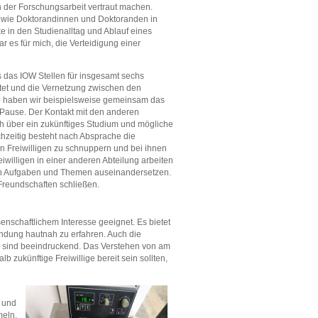
 der Forschungsarbeit vertraut machen.
owie Doktorandinnen und Doktoranden in
ke in den Studienalltag und Ablauf eines
 es für mich, die Verteidigung einer
 das IOW Stellen für insgesamt sechs
etet und die Vernetzung zwischen den
 So haben wir beispielsweise gemeinsam das
Pause. Der Kontakt mit den anderen
ch über ein zukünftiges Studium und mögliche
hzeitig besteht nach Absprache die
ren Freiwilligen zu schnuppern und bei ihnen
eiwilligen in einer anderen Abteilung arbeiten
hen Aufgaben und Themen auseinandersetzen.
Freundschaften schließen.
senschaftlichem Interesse geeignet. Es bietet
ndung hautnah zu erfahren. Auch die
 sind beeindruckend. Das Verstehen von am
 zukünftige Freiwillige bereit sein sollten,
 und
eln.