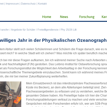
anet
|
Impressum
|
Datenschutz
|
Kontakt
Transfer
/
Angebote für Schüler
/
Freiwilligendienste
/
Phy 25/26 Lilli
iwilliges Jahr in der Physikalischen Ozeanograph
em Abitur stellt sich vielen Schülerinnen und Schülern die Frage danach, wie es 
ssiert mich? In welche Stadt will ich ziehen? Was möchte ich später beruflich mach
ch bei mir diese Fragen aufkamen, bin ich während meiner Suche nach Antworten au
k und Nachhaltigkeit (FJN) gestoßen. Das Leibniz-Institut für Ostseeforschung spr
tet als Forschungsinstitut die Möglichkeit den Arbeitsalltag in der Forschung kenn
issenschaftliche Themengebiete einzutauchen. Somit kann ich während meines Frei
n, die mir bei meiner Zukunftsplanung weiterhelfen.
Mein Einsatzbereich ist das interdisziplinäre Flachwasserfors
Küste ins Becken), an dem alle Abteilungen beteiligt sind. Ziel 
Flachwassergebieten zu erfassen und zu verstehen, welche B
gesamten Ostsee haben. Als Freiwillige habe ich hier die Chan
Forschungsabteilungen vertraut zu machen und viele verschied
Gesprächen mit den Forschenden erfuhr ich, wer am S2B-Projek