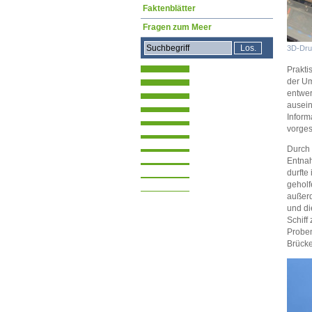
Faktenblätter
Fragen zum Meer
3D-Dru
Prakti
der Um
entwer
ausein
Inform
vorgest
Durch 
Entnah
durfte
geholf
außerd
und di
Schiff
Proben
Brücke