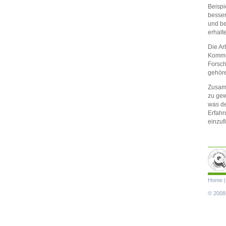
Beispi
besser
und be
erhalt
Die Ar
Kommun
Forsch
gehöre
Zusamm
zu gew
was de
Erfahr
einzuf
Navigat
Home
übersp
© 2008-