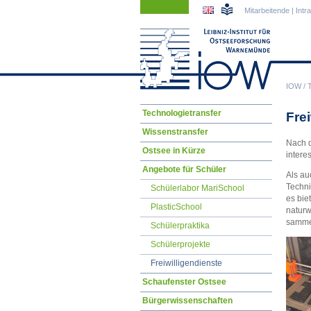
Navigation
Navigation
Mitarbeitende
|
Intr
überspringen
überspringen
IOW
/
Navigation
Technologietransfer
Fre
überspringen
Wissenstransfer
Nach d
Ostsee in Kürze
intere
Angebote für Schüler
Als au
Techni
Schülerlabor MariSchool
es bie
PlasticSchool
naturw
sammel
Schülerpraktika
Schülerprojekte
Freiwilligendienste
Schaufenster Ostsee
Bürgerwissenschaften