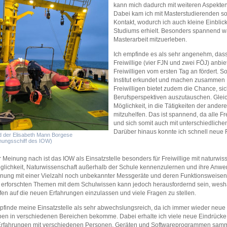
kann mich dadurch mit weiteren Aspekten
Dabei kam ich mit Masterstudierenden s
Kontakt, wodurch ich auch kleine Einblic
Studiums erhielt. Besonders spannend war
Masterarbeit mitzuerleben.
Ich empfinde es als sehr angenehm, dass
Freiwillige (vier FJN und zwei FÖJ) anbi
Freiwilligen vom ersten Tag an fördert.
Institut erkundet und machen zusammen 
Freiwilligen bietet zudem die Chance, si
Berufsperspektiven auszutauschen. Gleic
Möglichkeit, in die Tätigkeiten der ande
mitzuhelfen. Das ist spannend, da alle Fr
und sich somit auch mit unterschiedlic
Darüber hinaus konnte ich schnell neue 
d der Elisabeth Mann Borgese
hungsschiff des IOW)
 Meinung nach ist das IOW als Einsatzstelle besonders für Freiwillige mit naturwis
glichkeit, Naturwissenschaft außerhalb der Schule kennenzulernen und ihre Anwe
ung mit einer Vielzahl noch unbekannter Messgeräte und deren Funktionsweisen
ut erforschten Themen mit dem Schulwissen kann jedoch herausfordernd sein, weshalb
ffen auf die neuen Erfahrungen einzulassen und viele Fragen zu stellen.
pfinde meine Einsatzstelle als sehr abwechslungsreich, da ich immer wieder neue
en in verschiedenen Bereichen bekomme. Dabei erhalte ich viele neue Eindrücke
Erfahrungen mit verschiedenen Personen, Geräten und Softwareprogrammen samm