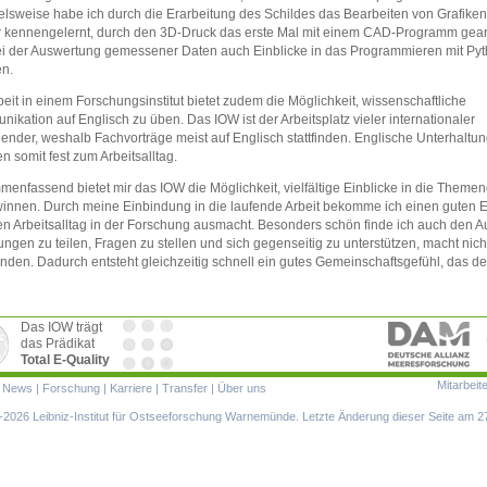
elsweise habe ich durch die Erarbeitung des Schildes das Bearbeiten von Grafiken
 kennengelernt, durch den 3D-Druck das erste Mal mit einem CAD-Programm gear
i der Auswertung gemessener Daten auch Einblicke in das Programmieren mit Py
en.
beit in einem Forschungsinstitut bietet zudem die Möglichkeit, wissenschaftliche
ikation auf Englisch zu üben. Das IOW ist der Arbeitsplatz vieler internationaler
ender, weshalb Fachvorträge meist auf Englisch stattfinden. Englische Unterhaltu
n somit fest zum Arbeitsalltag.
enfassend bietet mir das IOW die Möglichkeit, vielfältige Einblicke in die The
innen. Durch meine Einbindung in die laufende Arbeit bekomme ich einen guten Einb
n Arbeitsalltag in der Forschung ausmacht. Besonders schön finde ich auch den Au
ungen zu teilen, Fragen zu stellen und sich gegenseitig zu unterstützen, macht nich
inden. Dadurch entsteht gleichzeitig schnell ein gutes Gemeinschaftsgefühl, das den
Das IOW trägt
das Prädikat
Total E-Quality
Mitarbeit
ion
|
News
|
Forschung
|
Karriere
|
Transfer
|
Über uns
ringen
2026 Leibniz-Institut für Ostseeforschung Warnemünde. Letzte Änderung dieser Seite am 2