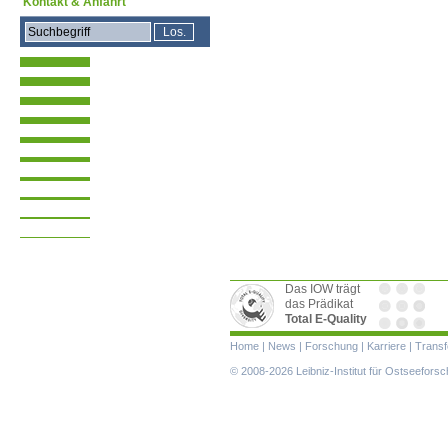
Kontakt & Anfahrt
Das IOW trägt
das Prädikat
Total E-Quality
Navigation
Home
|
News
|
Forschung
|
Karriere
|
Transf
überspringen
© 2008-2026 Leibniz-Institut für Ostseefor