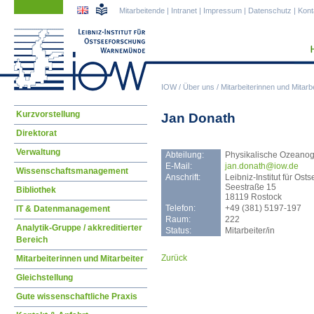
Navigation
Navigation
Mitarbeitende
|
Intranet
|
Impressum
|
Datenschutz
|
Kont
überspringen
überspringen
IOW
/
Über uns
/
Mitarbeiterinnen und Mitarbe
Navigation
Kurzvorstellung
Jan Donath
überspringen
Direktorat
Verwaltung
Abteilung:
Physikalische Ozeanog
E-Mail:
jan.
donath@iow.de
Wissenschaftsmanagement
Anschrift:
Leibniz-Institut für O
Seestraße 15
Bibliothek
18119 Rostock
Telefon:
+49 (381) 5197-197
IT & Datenmanagement
Raum:
222
Analytik-Gruppe / akkreditierter
Status:
Mitarbeiter/in
Bereich
Zurück
Mitarbeiterinnen und Mitarbeiter
Gleichstellung
Gute wissenschaftliche Praxis