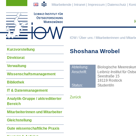
Navigation
Navigation
Mitarbeitende
|
Intranet
|
Impressum
|
Datenschutz
|
Kont
überspringen
überspringen
IOW
/
Über uns
/
Mitarbeiterinnen und Mitarbe
Navigation
Kurzvorstellung
Shoshana Wrobel
überspringen
Direktorat
Verwaltung
Abteilung:
Biologische Meeresku
Anschrift:
Leibniz-Institut für O
Wissenschaftsmanagement
Seestraße 15
18119 Rostock
Bibliothek
Status:
Student/in
IT & Datenmanagement
Zurück
Analytik-Gruppe / akkreditierter
Bereich
Mitarbeiterinnen und Mitarbeiter
Gleichstellung
Gute wissenschaftliche Praxis