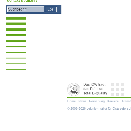
Kontakt & Anfahrt
Das IOW trägt
das Prädikat
Total E-Quality
Navigation
Home
|
News
|
Forschung
|
Karriere
|
Transf
überspringen
© 2008-2026 Leibniz-Institut für Ostseefor