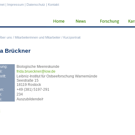
anet
|
Impressum
|
Datenschutz
|
Kontakt
Über uns
/
Mitarbeiterinnen und Mitarbeiter
/
Kurzportrait
da Brückner
lung:
Biologische Meereskunde
l:
frid
a.brueckner@iow.de
ift:
Leibniz-Institut für Ostseeforschung Warnemünde
Seestraße 15
18119 Rostock
on:
+49 (381) 5197-291
:
234
s:
Auszubildende/r
k