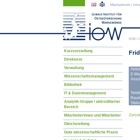
Navigation
Navigation
Mitarbeitende
|
Intr
überspringen
überspringen
IOW
/
Navigation
Kurzvorstellung
Fri
überspringen
Direktorat
Verwaltung
Abtei
E-Mai
Wissenschaftsmanagement
Anschr
Bibliothek
Telef
IT & Datenmanagement
Raum
Analytik-Gruppe / akkreditierter
Statu
Bereich
Zurüc
Mitarbeiterinnen und Mitarbeiter
Gleichstellung
Gute wissenschaftliche Praxis