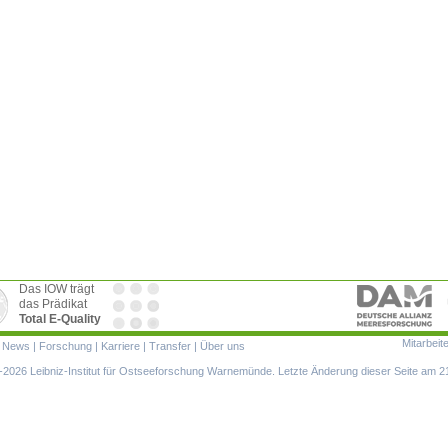
Das IOW trägt
das Prädikat
Total E-Quality
Mitarbeit
ion
|
News
|
Forschung
|
Karriere
|
Transfer
|
Über uns
ringen
2026 Leibniz-Institut für Ostseeforschung Warnemünde. Letzte Änderung dieser Seite am 2