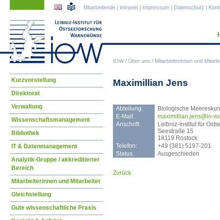
Navigation
Navigation
Mitarbeitende
|
Intranet
|
Impressum
|
Datenschutz
|
Kont
überspringen
überspringen
IOW
/
Über uns
/
Mitarbeiterinnen und Mitarbe
Navigation
Kurzvorstellung
Maximillian Jens
überspringen
Direktorat
Verwaltung
Abteilung:
Biologische Meeresku
E-Mail:
maxi
millian.jens@io-
Wissenschaftsmanagement
Anschrift:
Leibniz-Institut für O
Seestraße 15
Bibliothek
18119 Rostock
Telefon:
+49 (381) 5197-201
IT & Datenmanagement
Status:
Ausgeschieden
Analytik-Gruppe / akkreditierter
Bereich
Zurück
Mitarbeiterinnen und Mitarbeiter
Gleichstellung
Gute wissenschaftliche Praxis