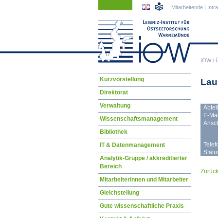
Navigation
Navigation
Mitarbeitende
|
Intr
überspringen
überspringen
IOW
/
Navigation
Kurzvorstellung
Lau
überspringen
Direktorat
Verwaltung
Abtei
E-Mai
Wissenschaftsmanagement
Anschr
Bibliothek
Telef
IT & Datenmanagement
Statu
Analytik-Gruppe / akkreditierter
Bereich
Zurüc
Mitarbeiterinnen und Mitarbeiter
Gleichstellung
Gute wissenschaftliche Praxis