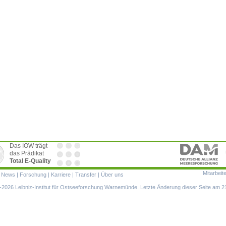
Das IOW trägt
das Prädikat
Total E-Quality
Mitarbeit
ion
|
News
|
Forschung
|
Karriere
|
Transfer
|
Über uns
ringen
2026 Leibniz-Institut für Ostseeforschung Warnemünde. Letzte Änderung dieser Seite am 2