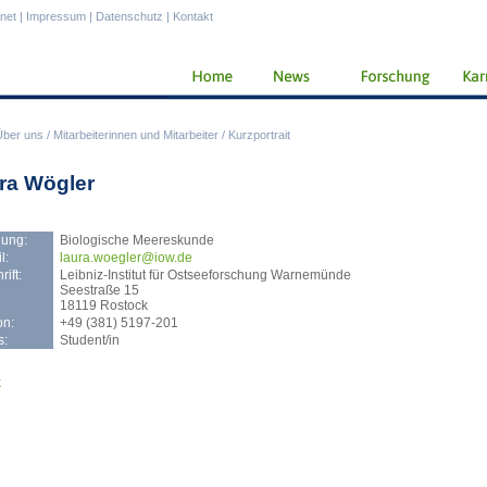
anet
|
Impressum
|
Datenschutz
|
Kontakt
Über uns
/
Mitarbeiterinnen und Mitarbeiter
/
Kurzportrait
ra Wögler
lung:
Biologische Meereskunde
l:
laur
a.woegler@iow.de
ift:
Leibniz-Institut für Ostseeforschung Warnemünde
Seestraße 15
18119 Rostock
on:
+49 (381) 5197-201
s:
Student/in
k