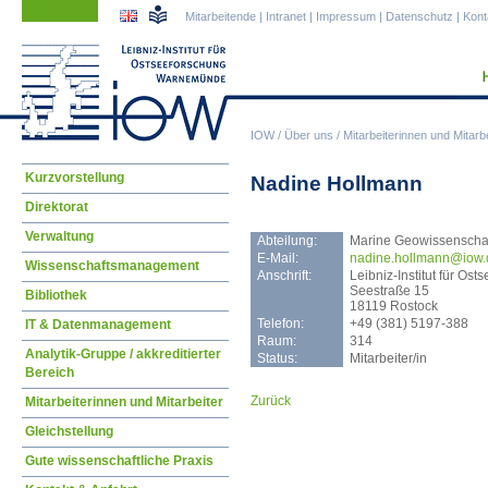
Navigation
Navigation
Mitarbeitende
|
Intranet
|
Impressum
|
Datenschutz
|
Kont
überspringen
überspringen
IOW
/
Über uns
/
Mitarbeiterinnen und Mitarbe
Navigation
Kurzvorstellung
Nadine Hollmann
überspringen
Direktorat
Verwaltung
Abteilung:
Marine Geowissenscha
E-Mail:
nadi
ne.hollmann@iow.
Wissenschaftsmanagement
Anschrift:
Leibniz-Institut für O
Seestraße 15
Bibliothek
18119 Rostock
Telefon:
+49 (381) 5197-388
IT & Datenmanagement
Raum:
314
Analytik-Gruppe / akkreditierter
Status:
Mitarbeiter/in
Bereich
Zurück
Mitarbeiterinnen und Mitarbeiter
Gleichstellung
Gute wissenschaftliche Praxis