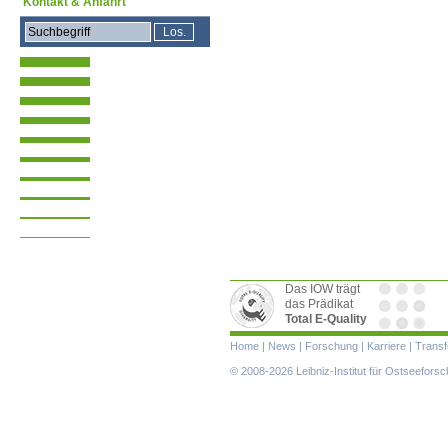
Kontakt & Anfahrt
Das IOW trägt
das Prädikat
Total E-Quality
Navigation
Home
|
News
|
Forschung
|
Karriere
|
Transf
überspringen
© 2008-2026 Leibniz-Institut für Ostseefor