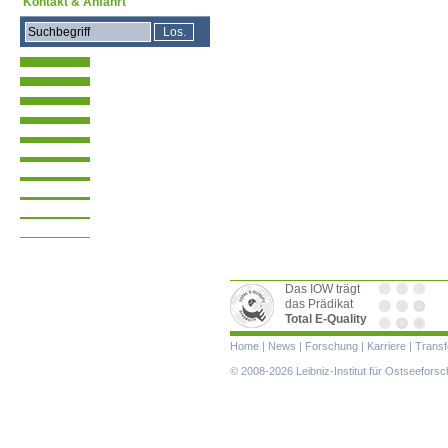
Kontakt & Anfahrt
Das IOW trägt
das Prädikat
Total E-Quality
Navigation
Home
|
News
|
Forschung
|
Karriere
|
Transf
überspringen
© 2008-2026 Leibniz-Institut für Ostseefor