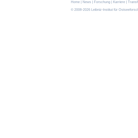
Navigation
Home
|
News
|
Forschung
|
Karriere
|
Transf
überspringen
© 2008-2026 Leibniz-Institut für Ostseefor