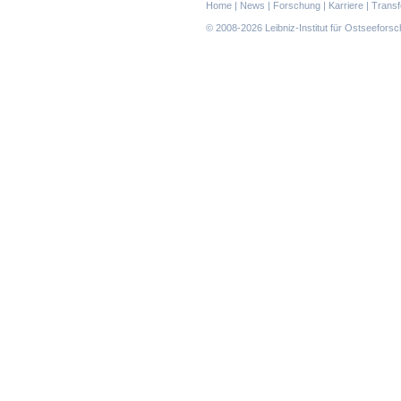
Navigation
Home
|
News
|
Forschung
|
Karriere
|
Transf
überspringen
© 2008-2026 Leibniz-Institut für Ostseefor