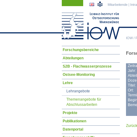
Navigation
Navigation
Mitarbeitende
|
Intr
überspringen
überspringen
IOW
/
Navigation
Forschungsbereiche
Fors
überspringen
Abteilungen
Zeitr
S2B - Flachwasserprozesse
Jahr:
Ostsee-Monitoring
Abtei
Dozen
Lehre
Titel:
Ort:
Lehrangebote
Termi
Themenangebote für
Begin
Abschlussarbeiten
Beme
Projekte
Publikationen
Zurüc
Datenportal