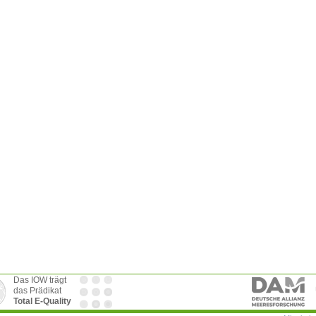
Das IOW trägt
das Prädikat
Total E-Quality