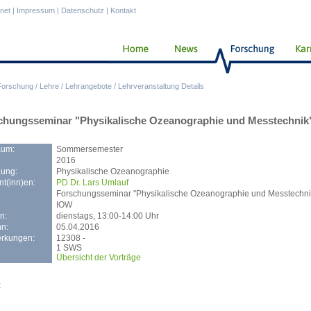
anet
|
Impressum
|
Datenschutz
|
Kontakt
Forschung
/
Lehre
/
Lehrangebote
/
Lehrveranstaltung Details
chungsseminar "Physikalische Ozeanographie und Messtechnik
aum:
Sommersemester
2016
lung:
Physikalische Ozeanographie
t(inn)en:
PD Dr. Lars Umlauf
Forschungsseminar "Physikalische Ozeanographie und Messtechni
IOW
n:
dienstags, 13:00-14:00 Uhr
n:
05.04.2016
rkungen:
12308 -
1 SWS
Übersicht der Vorträge
k