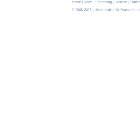
Navigation
Home
|
News
|
Forschung
|
Karriere
|
Transf
überspringen
© 2008-2026 Leibniz-Institut für Ostseefor