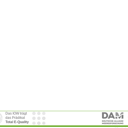
Das IOW trägt
das Prädikat
Total E-Quality