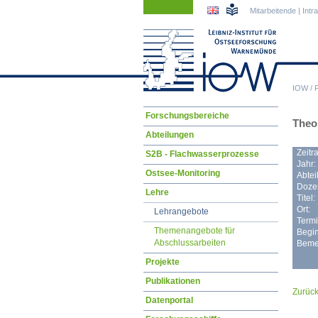
Navigation
Navigation
Mitarbeitende
|
Intr
überspringen
überspringen
IOW
/
Navigation
Forschungsbereiche
Theor
überspringen
Abteilungen
Zeitr
S2B - Flachwasserprozesse
Jahr:
Ostsee-Monitoring
Abtei
Dozen
Lehre
Titel:
Ort:
Lehrangebote
Termi
Themenangebote für
Begin
Abschlussarbeiten
Beme
Projekte
Publikationen
Zurüc
Datenportal