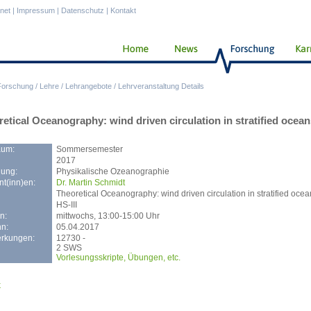
anet
|
Impressum
|
Datenschutz
|
Kontakt
Forschung
/
Lehre
/
Lehrangebote
/
Lehrveranstaltung Details
etical Oceanography: wind driven circulation in stratified ocean
aum:
Sommersemester
2017
lung:
Physikalische Ozeanographie
t(inn)en:
Dr. Martin Schmidt
Theoretical Oceanography: wind driven circulation in stratified oce
HS-III
n:
mittwochs, 13:00-15:00 Uhr
n:
05.04.2017
rkungen:
12730 -
2 SWS
Vorlesungsskripte, Übungen, etc.
k