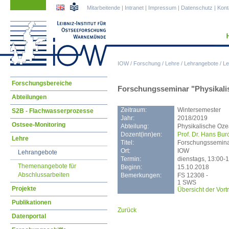
Navigation
Navigation
Mitarbeitende
|
Intranet
|
Impressum
|
Datenschutz
|
Kont
überspringen
überspringen
IOW
/
Forschung
/
Lehre
/
Lehrangebote
/
Le
Navigation
Forschungsbereiche
Forschungsseminar "Physikali
überspringen
Abteilungen
Zeitraum:
Wintersemester
S2B - Flachwasserprozesse
Jahr:
2018/2019
Ostsee-Monitoring
Abteilung:
Physikalische Oz
Dozent(inn)en:
Prof. Dr. Hans Bur
Lehre
Titel:
Forschungssemina
Ort:
IOW
Lehrangebote
Termin:
dienstags, 13:00-
Themenangebote für
Beginn:
15.10.2018
Abschlussarbeiten
Bemerkungen:
FS 12308 -
1 SWS
Projekte
Übersicht der Vort
Publikationen
Zurück
Datenportal