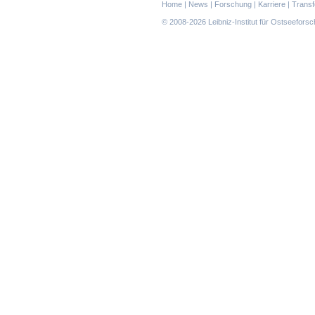
Navigation
Home
|
News
|
Forschung
|
Karriere
|
Transf
überspringen
© 2008-2026 Leibniz-Institut für Ostseefor