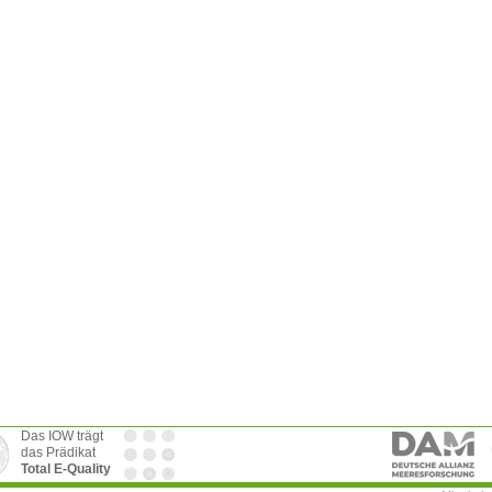
Das IOW trägt
das Prädikat
Total E-Quality