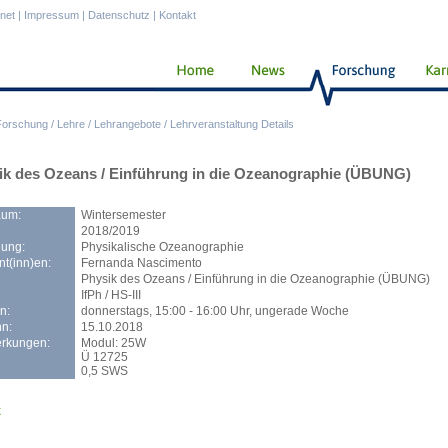
anet
|
Impressum
|
Datenschutz
|
Kontakt
Forschung
/
Lehre
/
Lehrangebote
/
Lehrveranstaltung Details
ik des Ozeans / Einführung in die Ozeanographie (ÜBUNG)
aum:
Wintersemester
2018/2019
lung:
Physikalische Ozeanographie
t(inn)en:
Fernanda Nascimento
Physik des Ozeans / Einführung in die Ozeanographie (ÜBUNG)
IfPh / HS-III
n:
donnerstags, 15:00 - 16:00 Uhr, ungerade Woche
n:
15.10.2018
rkungen:
Modul: 25W
Ü 12725
0,5 SWS
k