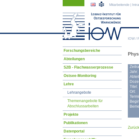
Navigation
Navigation
Mitarbeitende
|
Intr
überspringen
überspringen
IOW
/
Navigation
Forschungsbereiche
Phys
überspringen
Abteilungen
Zeitr
S2B - Flachwasserprozesse
Jahr:
Ostsee-Monitoring
Abtei
Dozen
Lehre
Titel:
Ort:
Lehrangebote
Termi
Themenangebote für
Begin
Abschlussarbeiten
Beme
Projekte
Publikationen
Zurüc
Datenportal