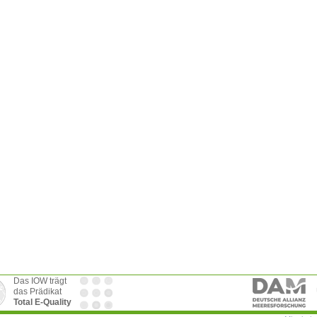
Das IOW trägt
das Prädikat
Total E-Quality