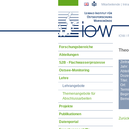
Navigation
Navigation
Mitarbeitende
|
Intr
überspringen
überspringen
IOW
/
Navigation
Forschungsbereiche
Theor
überspringen
Abteilungen
Zeitr
S2B - Flachwasserprozesse
Jahr:
Ostsee-Monitoring
Abtei
Dozen
Lehre
Titel:
Ort:
Lehrangebote
Termi
Themenangebote für
Begin
Abschlussarbeiten
Beme
Projekte
Publikationen
Zurüc
Datenportal