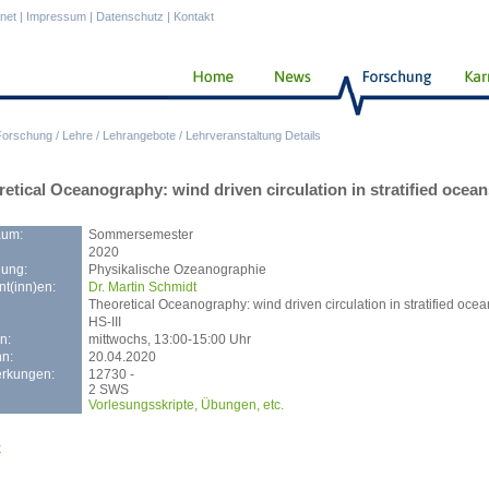
anet
|
Impressum
|
Datenschutz
|
Kontakt
Forschung
/
Lehre
/
Lehrangebote
/
Lehrveranstaltung Details
etical Oceanography: wind driven circulation in stratified ocean
aum:
Sommersemester
2020
lung:
Physikalische Ozeanographie
t(inn)en:
Dr. Martin Schmidt
Theoretical Oceanography: wind driven circulation in stratified oce
HS-III
n:
mittwochs, 13:00-15:00 Uhr
n:
20.04.2020
rkungen:
12730 -
2 SWS
Vorlesungsskripte, Übungen, etc.
k