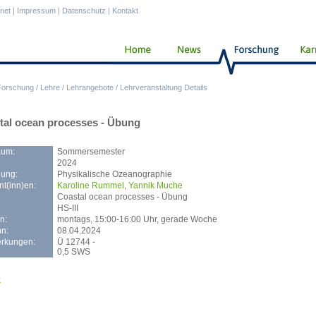
anet
|
Impressum
|
Datenschutz
|
Kontakt
Forschung
/
Lehre
/
Lehrangebote
/
Lehrveranstaltung Details
tal ocean processes - Übung
aum:
Sommersemester
2024
lung:
Physikalische Ozeanographie
t(inn)en:
Karoline Rummel
,
Yannik Muche
Coastal ocean processes - Übung
HS-III
n:
montags, 15:00-16:00 Uhr, gerade Woche
n:
08.04.2024
rkungen:
Ü 12744 -
0,5 SWS
k