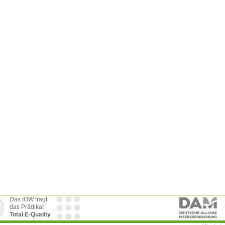
Das IOW trägt
das Prädikat
Total E-Quality