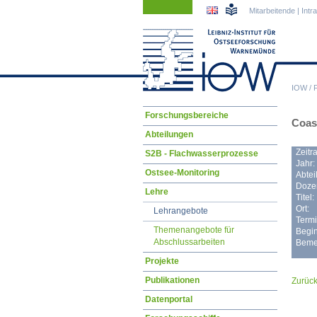
Navigation
Navigation
Mitarbeitende
|
Intr
überspringen
überspringen
IOW
/
Navigation
Forschungsbereiche
Coas
überspringen
Abteilungen
Zeitr
S2B - Flachwasserprozesse
Jahr:
Ostsee-Monitoring
Abtei
Dozen
Lehre
Titel:
Ort:
Lehrangebote
Termi
Themenangebote für
Begin
Abschlussarbeiten
Beme
Projekte
Publikationen
Zurüc
Datenportal