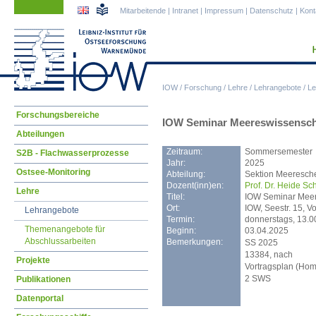
Navigation
Navigation
Mitarbeitende
|
Intranet
|
Impressum
|
Datenschutz
|
Kont
überspringen
überspringen
IOW
/
Forschung
/
Lehre
/
Lehrangebote
/
Le
Navigation
Forschungsbereiche
IOW Seminar Meereswissenschaf
überspringen
Abteilungen
Zeitraum:
Sommersemester
S2B - Flachwasserprozesse
Jahr:
2025
Ostsee-Monitoring
Abteilung:
Sektion Meeresch
Dozent(inn)en:
Prof. Dr. Heide Sc
Lehre
Titel:
IOW Seminar Meere
Ort:
IOW, Seestr. 15, V
Lehrangebote
Termin:
donnerstags, 13.0
Themenangebote für
Beginn:
03.04.2025
Abschlussarbeiten
Bemerkungen:
SS 2025
13384, nach
Projekte
Vortragsplan (Ho
2 SWS
Publikationen
Datenportal