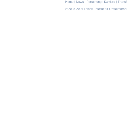
Navigation
Home
|
News
|
Forschung
|
Karriere
|
Transf
überspringen
© 2008-2026 Leibniz-Institut für Ostseefor