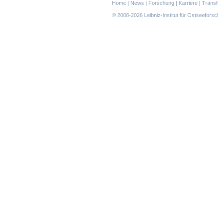
Navigation
Home
|
News
|
Forschung
|
Karriere
|
Transf
überspringen
© 2008-2026 Leibniz-Institut für Ostseefor