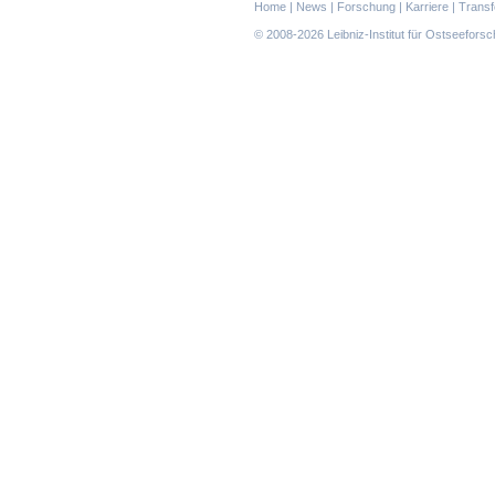
Navigation
Home
|
News
|
Forschung
|
Karriere
|
Transf
überspringen
© 2008-2026 Leibniz-Institut für Ostseefor