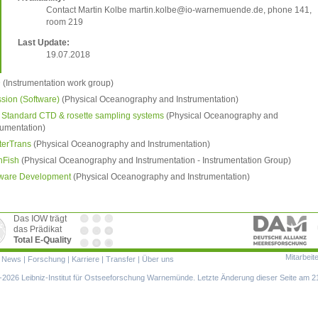
Contact Martin Kolbe mart
in.kolbe@io-warnemuende.de, phone 141,
room 219
Last Update:
19.07.2018
D
(Instrumentation work group)
sion (Software)
(Physical Oceanography and Instrumentation)
Standard CTD & rosette sampling systems
(Physical Oceanography and
rumentation)
terTrans
(Physical Oceanography and Instrumentation)
nFish
(Physical Oceanography and Instrumentation - Instrumentation Group)
tware Development
(Physical Oceanography and Instrumentation)
Das IOW trägt
das Prädikat
Total E-Quality
Mitarbeit
ion
|
News
|
Forschung
|
Karriere
|
Transfer
|
Über uns
ringen
2026 Leibniz-Institut für Ostseeforschung Warnemünde. Letzte Änderung dieser Seite am 2