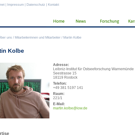
anet
|
Impressum
|
Datenschutz
|
Kontakt
Über uns
/
Mitarbeiterinnen und Mitarbeiter
/
Martin Kolbe
tin Kolbe
Adresse:
Leibniz-Institut für Ostseeforschung Warnemünde
Seestrasse 15
18119 Rostock
Telefon:
+49 381 5197 141
Raum:
221/1
E-Mail:
mart
in.kolbe@iow.de
rtise