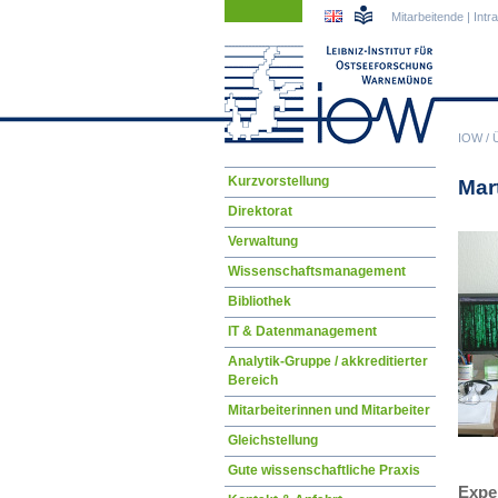
Navigation
Navigation
Mitarbeitende
|
Intr
überspringen
überspringen
IOW
/
Navigation
Kurzvorstellung
Mar
überspringen
Direktorat
Verwaltung
Wissenschaftsmanagement
Bibliothek
IT & Datenmanagement
Analytik-Gruppe / akkreditierter
Bereich
Mitarbeiterinnen und Mitarbeiter
Gleichstellung
Gute wissenschaftliche Praxis
Expe