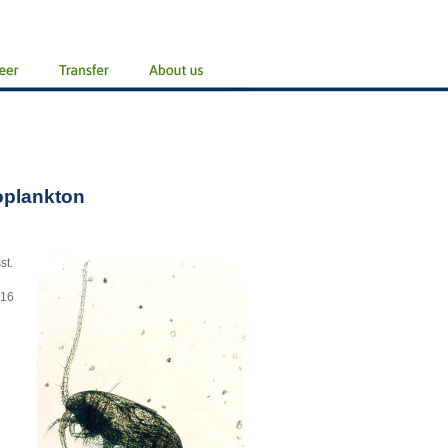
oplankton
st.
016