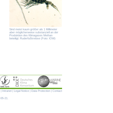
Sind meist kaum größer als 1 Millimeter
aber möglicherweise substanziell an der
Produktion des Klimagases Methan
beteiligt: Ruderfußkrebse (Foto: IOW)
Skip
|
Intranet
|
Legal Notice
|
Data Protection
|
Contact
navigation
-05-21.