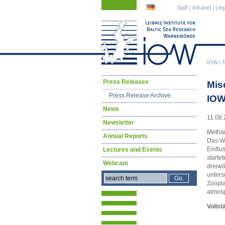
Skip
Skip
Staff
|
Intranet
|
Leg
navigation
navigation
IOW
/
Skip
Press Releases
Mis
navigation
Press Release Archive
IOW
News
11.08.
Newsletter
Methan
Annual Reports
Das Wi
Einflu
Lectures and Events
starte
Webcam
dreiwö
unters
Zoopla
atmosp
Vollst