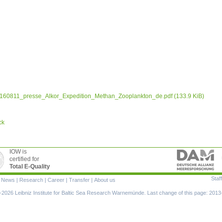
160811_presse_Alkor_Expedition_Methan_Zooplankton_de.pdf
(133.9 KiB)
ck
IOW is
certified for
Total E-Quality
Staff
|
News
|
Research
|
Career
|
Transfer
|
About us
ion
2026 Leibniz Institute for Baltic Sea Research Warnemünde. Last change of this page: 2013