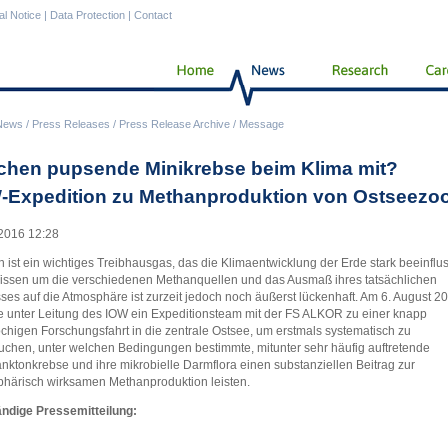
al Notice
|
Data Protection
|
Contact
News
/
Press Releases
/
Press Release Archive
/
Message
chen pupsende Minikrebse beim Klima mit?
-Expedition zu Methanproduktion von Ostseezo
2016 12:28
 ist ein wichtiges Treibhausgas, das die Klimaentwicklung der Erde stark beeinflus
ssen um die verschiedenen Methanquellen und das Ausmaß ihres tatsächlichen
sses auf die Atmosphäre ist zurzeit jedoch noch äußerst lückenhaft. Am 6. August 2
te unter Leitung des IOW ein Expeditionsteam mit der FS ALKOR zu einer knapp
chigen Forschungsfahrt in die zentrale Ostsee, um erstmals systematisch zu
uchen, unter welchen Bedingungen bestimmte, mitunter sehr häufig auftretende
nktonkrebse und ihre mikrobielle Darmflora einen substanziellen Beitrag zur
härisch wirksamen Methanproduktion leisten.
ändige Pressemitteilung: