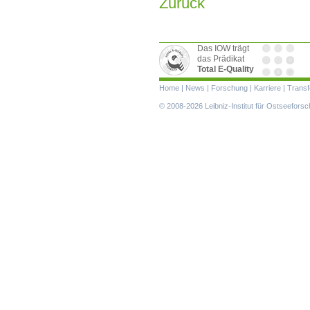
Zurück
Das IOW trägt
das Prädikat
Total E-Quality
Navigation
Home
|
News
|
Forschung
|
Karriere
|
Transf
überspringen
© 2008-2026 Leibniz-Institut für Ostseefor