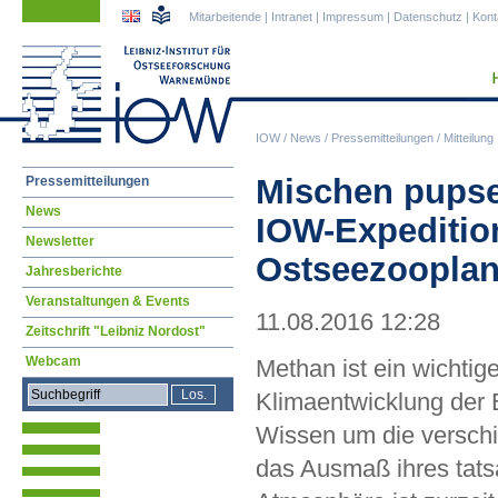
Navigation
Navigation
Mitarbeitende
|
Intranet
|
Impressum
|
Datenschutz
|
Kont
überspringen
überspringen
IOW
/
News
/
Pressemitteilungen
/
Mitteilung
Navigation
Mischen pupse
Pressemitteilungen
überspringen
News
IOW-Expeditio
Newsletter
Ostseezooplan
Jahresberichte
Veranstaltungen & Events
11.08.2016 12:28
Zeitschrift "Leibniz Nordost"
Webcam
Methan ist ein wichtig
Klimaentwicklung der E
Wissen um die versch
das Ausmaß ihres tatsä