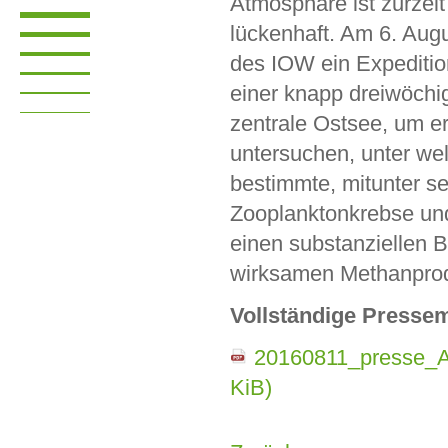
Atmosphäre ist zurzei
lückenhaft. Am 6. Augu
des IOW ein Expediti
einer knapp dreiwöchi
zentrale Ostsee, um e
untersuchen, unter w
bestimmte, mitunter se
Zooplanktonkrebse und
einen substanziellen B
wirksamen Methanprodu
Vollständige Pressem
20160811_presse_A
KiB)