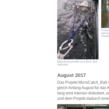
Proben
welche
Oberfl
Beprobung parallel zum Boot, dem
Klashahn.
August 2017
Das Projekt MicroCatch_Balt st
gleich Anfang August für das
lang wird intensiv diskutier
und dem Projekt dadurch ein