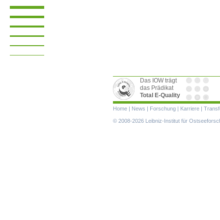
Das IOW trägt
das Prädikat
Total E-Quality
Navigation
Home
|
News
|
Forschung
|
Karriere
|
Transf
überspringen
© 2008-2026 Leibniz-Institut für Ostseefor