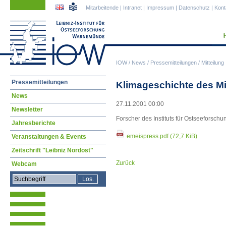
Navigation
Navigation
Mitarbeitende
|
Intranet
|
Impressum
|
Datenschutz
|
Kont
überspringen
überspringen
IOW
/
News
/
Pressemitteilungen
/
Mitteilung
Navigation
Pressemitteilungen
Klimageschichte des Mi
überspringen
News
27.11.2001 00:00
Newsletter
Forscher des Instituts für Ostseeforsc
Jahresberichte
emeispress.pdf
(72,7 KiB)
Veranstaltungen & Events
Zeitschrift "Leibniz Nordost"
Zurück
Webcam