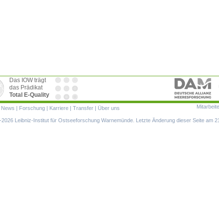
Das IOW trägt
das Prädikat
Total E-Quality
Mitarbeit
ion
|
News
|
Forschung
|
Karriere
|
Transfer
|
Über uns
ringen
2026 Leibniz-Institut für Ostseeforschung Warnemünde. Letzte Änderung dieser Seite am 2