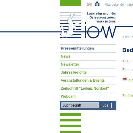
Navigation
Navigation
Mitarbeitende
|
Intr
überspringen
überspringen
IOW
/
Navigation
Pressemitteilungen
Bed
überspringen
News
12.03.
Newsletter
Ein ne
Jahresberichte
gl
Veranstaltungen & Events
Zeitschrift "Leibniz Nordost"
Zurüc
Webcam