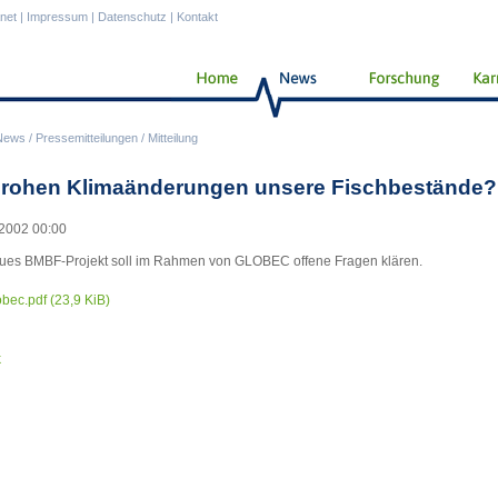
anet
|
Impressum
|
Datenschutz
|
Kontakt
News
/
Pressemitteilungen
/
Mitteilung
rohen Klimaänderungen unsere Fischbestände?
2002 00:00
ues BMBF-Projekt soll im Rahmen von GLOBEC offene Fragen klären.
obec.pdf
(23,9 KiB)
k