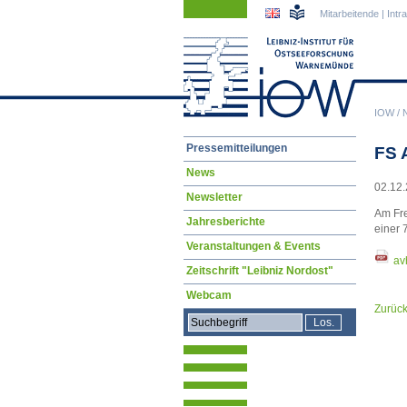
Navigation
Navigation
Mitarbeitende
|
Intr
überspringen
überspringen
IOW
/
Navigation
Pressemitteilungen
FS 
überspringen
News
02.12.
Newsletter
Am Fre
Jahresberichte
einer 
Veranstaltungen & Events
av
Zeitschrift "Leibniz Nordost"
Webcam
Zurüc