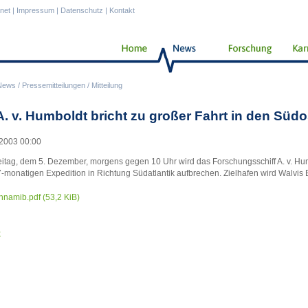
anet
|
Impressum
|
Datenschutz
|
Kontakt
News
/
Pressemitteilungen
/
Mitteilung
A. v. Humboldt bricht zu großer Fahrt in den Südos
2003 00:00
itag, dem 5. Dezember, morgens gegen 10 Uhr wird das Forschungsschiff A. v. 
7-monatigen Expedition in Richtung Südatlantik aufbrechen. Zielhafen wird Walvis
hnamib.pdf
(53,2 KiB)
k