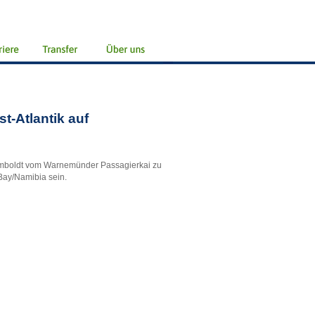
t-Atlantik auf
Humboldt vom Warnemünder Passagierkai zu
 Bay/Namibia sein.