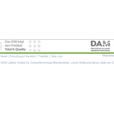
Das IOW trägt
das Prädikat
Total E-Quality
Mitarbeit
ion
|
News
|
Forschung
|
Karriere
|
Transfer
|
Über uns
ringen
2026 Leibniz-Institut für Ostseeforschung Warnemünde. Letzte Änderung dieser Seite am 2