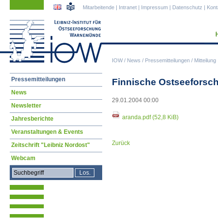
Navigation
Navigation
Mitarbeitende
|
Intranet
|
Impressum
|
Datenschutz
|
Kont
überspringen
überspringen
IOW
/
News
/
Pressemitteilungen
/
Mitteilung
Navigation
Pressemitteilungen
Finnische Ostseefors
überspringen
News
29.01.2004 00:00
Newsletter
aranda.pdf
(52,8 KiB)
Jahresberichte
Veranstaltungen & Events
Zurück
Zeitschrift "Leibniz Nordost"
Webcam