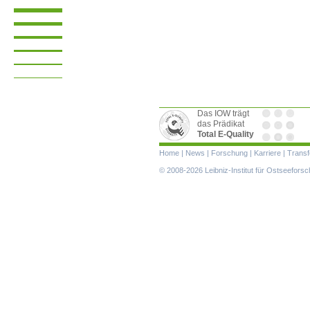
Das IOW trägt
das Prädikat
Total E-Quality
Navigation
Home
|
News
|
Forschung
|
Karriere
|
Transf
überspringen
© 2008-2026 Leibniz-Institut für Ostseefor