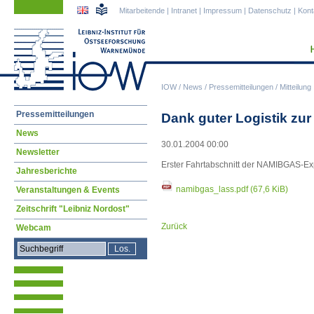
Navigation
Navigation
Mitarbeitende
|
Intranet
|
Impressum
|
Datenschutz
|
Kont
überspringen
überspringen
IOW
/
News
/
Pressemitteilungen
/
Mitteilung
Navigation
Pressemitteilungen
Dank guter Logistik zur
überspringen
News
30.01.2004 00:00
Newsletter
Erster Fahrtabschnitt der NAMIBGAS-Exp
Jahresberichte
namibgas_lass.pdf
(67,6 KiB)
Veranstaltungen & Events
Zeitschrift "Leibniz Nordost"
Zurück
Webcam