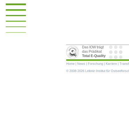
Das IOW trägt
das Prädikat
Total E-Quality
Navigation
Home
|
News
|
Forschung
|
Karriere
|
Transf
überspringen
© 2008-2026 Leibniz-Institut für Ostseefor