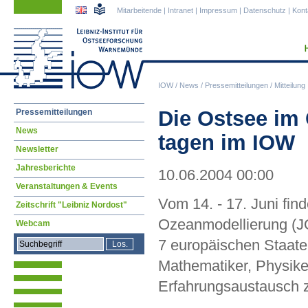
Navigation
Navigation
Mitarbeitende
|
Intranet
|
Impressum
|
Datenschutz
|
Kont
überspringen
überspringen
IOW
/
News
/
Pressemitteilungen
/
Mitteilung
Navigation
Die Ostsee im
Pressemitteilungen
überspringen
News
tagen im IOW
Newsletter
Jahresberichte
10.06.2004 00:00
Veranstaltungen & Events
Vom 14. - 17. Juni fin
Zeitschrift "Leibniz Nordost"
Ozeanmodellierung (J
Webcam
7 europäischen Staat
Mathematiker, Physike
Erfahrungsaustausc