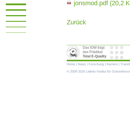
jonsmod.pdf
(20,2 K
Zurück
Das IOW trägt
das Prädikat
Total E-Quality
Navigation
Home
|
News
|
Forschung
|
Karriere
|
Transf
überspringen
© 2008-2026 Leibniz-Institut für Ostseefor