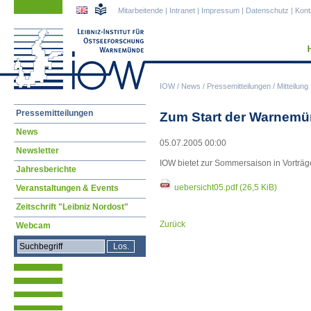
Navigation
Navigation
Mitarbeitende
|
Intranet
|
Impressum
|
Datenschutz
|
Kont
überspringen
überspringen
IOW
/
News
/
Pressemitteilungen
/
Mitteilung
Navigation
Pressemitteilungen
Zum Start der Warnem
überspringen
News
05.07.2005 00:00
Newsletter
IOW bietet zur Sommersaison in Vorträg
Jahresberichte
uebersicht05.pdf
(26,5 KiB)
Veranstaltungen & Events
Zeitschrift "Leibniz Nordost"
Zurück
Webcam