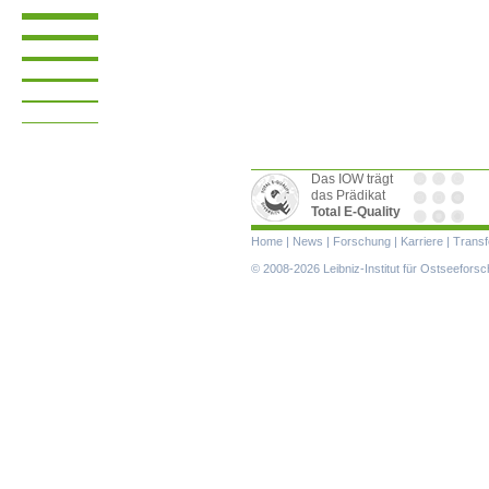
Das IOW trägt
das Prädikat
Total E-Quality
Navigation
Home
|
News
|
Forschung
|
Karriere
|
Transf
überspringen
© 2008-2026 Leibniz-Institut für Ostseefor