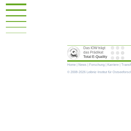
Das IOW trägt
das Prädikat
Total E-Quality
Navigation
Home
|
News
|
Forschung
|
Karriere
|
Transf
überspringen
© 2008-2026 Leibniz-Institut für Ostseefor