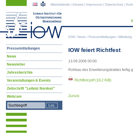
Navigation
Navigation
Mitarbeitende
|
Intranet
|
Impressum
|
Datenschutz
|
Kont
überspringen
überspringen
IOW
/
News
/
Pressemitteilungen
/
Mitteilung
Navigation
Pressemitteilungen
IOW feiert Richtfest
überspringen
News
13.09.2006 00:00
Newsletter
Rohbau des Erweiterungstraktes fertig ge
Jahresberichte
Richtfest.pdf
(18,2 KiB)
Veranstaltungen & Events
Zeitschrift "Leibniz Nordost"
Zurück
Webcam