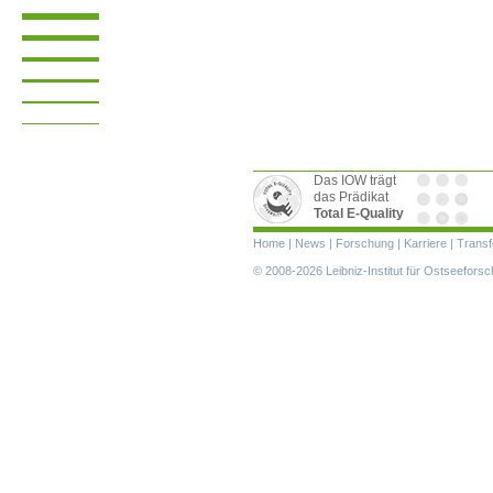
Das IOW trägt
das Prädikat
Total E-Quality
Navigation
Home
|
News
|
Forschung
|
Karriere
|
Transf
überspringen
© 2008-2026 Leibniz-Institut für Ostseefor