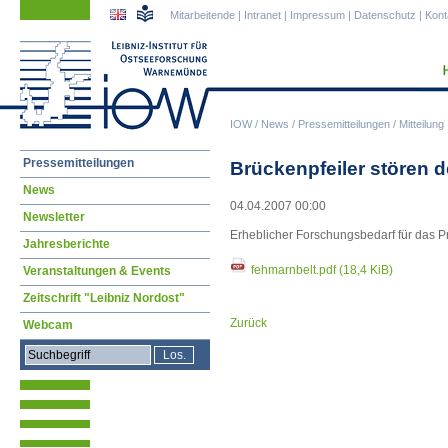
Navigation
Navigation
Mitarbeitende
|
Intranet
|
Impressum
|
Datenschutz
|
Kont
überspringen
überspringen
IOW
/
News
/
Pressemitteilungen
/
Mitteilung
Navigation
Pressemitteilungen
Brückenpfeiler stören 
überspringen
News
04.04.2007 00:00
Newsletter
Erheblicher Forschungsbedarf für das P
Jahresberichte
fehmarnbelt.pdf
(18,4 KiB)
Veranstaltungen & Events
Zeitschrift "Leibniz Nordost"
Zurück
Webcam