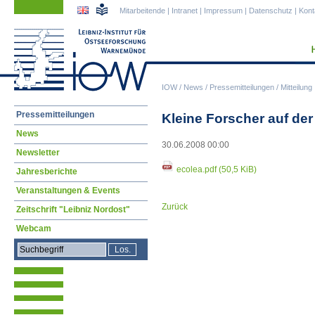
Navigation
Navigation
Mitarbeitende
|
Intranet
|
Impressum
|
Datenschutz
|
Kont
überspringen
überspringen
IOW
/
News
/
Pressemitteilungen
/
Mitteilung
Navigation
Pressemitteilungen
Kleine Forscher auf de
überspringen
News
30.06.2008 00:00
Newsletter
ecolea.pdf
(50,5 KiB)
Jahresberichte
Veranstaltungen & Events
Zurück
Zeitschrift "Leibniz Nordost"
Webcam