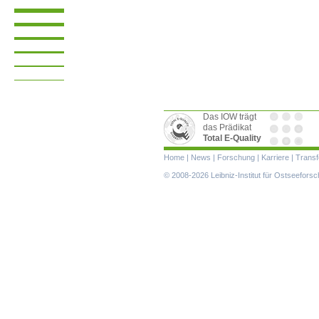
Das IOW trägt
das Prädikat
Total E-Quality
Navigation
Home
|
News
|
Forschung
|
Karriere
|
Transf
überspringen
© 2008-2026 Leibniz-Institut für Ostseefor